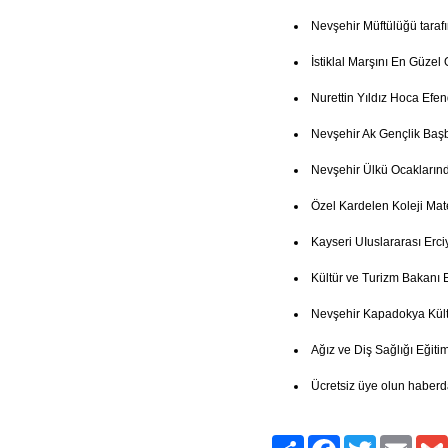
Nevşehir Müftülüğü taraf
İstiklal Marşını En Güze
Nurettin Yıldız Hoca Efe
Nevşehir Ak Gençlik Baş
Nevşehir Ülkü Ocakların
Özel Kardelen Koleji Mate
Kayseri UIuslararası Erci
Kültür ve Turizm Bakanı 
Nevşehir Kapadokya Kült
Ağız ve Diş Sağlığı Eğitim
Ücretsiz üye olun haberd
Paylaş
Facebook
Twitter
Email