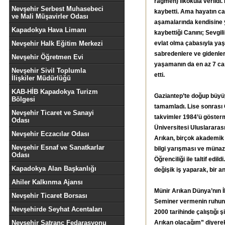
rağmen) ilkokula verildi. 
Nevşehir Serbest Muhasebeci
kaybetti. Ama hayatın ca
ve Mali Müşavirler Odası
aşamalarında kendisine y
Kapadokya Hava Limanı
kaybettiği Canını; Sevgili
Nevşehir Halk Eğitim Merkezi
evlat olma çabasıyla yaşad
sabredenlere ve gidenleri
Nevşehir Öğretmen Evi
yaşamanın da en az 7 can
Nevşehir Sivil Toplumla
etti.
İlişkiler Müdürlüğü
KAB-HİB Kapadokya Turizm
Gaziantep’te doğup büyüy
Bölgesi
tamamladı. Lise sonrası
Nevşehir Ticaret ve Sanayi
takvimler 1984’ü gösterm
Odası
Üniversitesi Uluslararas
Nevşehir Eczacılar Odası
Arıkan, birçok akademik 
Nevşehir Esnaf ve Sanatkarlar
bilgi yarışması ve münaza
Odası
Öğrenciliği ile taltif edil
Kapadokya Alan Başkanlığı
değişik iş yaparak, bir 
Ahiler Kalkınma Ajansı
Münir Arıkan Dünya’nın 
Nevşehir Ticaret Borsası
Seminer vermenin ruhun 
Nevşehirde Seyhat Acentaları
2000 tarihinde çalıştığı
Nevşehir Satranç Fedarasyonu
Arıkan olacağım” diyerek 