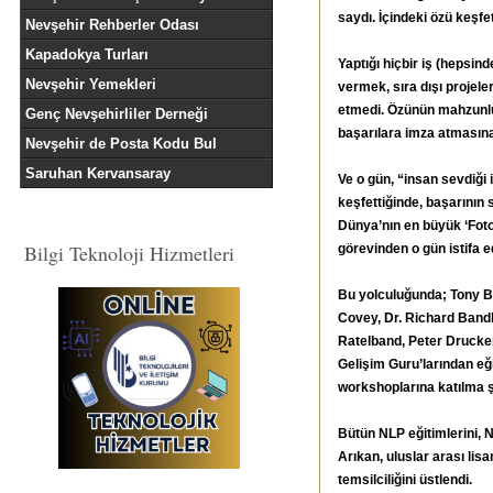
saydı. İçindeki özü keşfe
Nevşehir Rehberler Odası
Kapadokya Turları
Yaptığı hiçbir iş (hepsi
Nevşehir Yemekleri
vermek, sıra dışı projel
etmedi. Özünün mahzunluğ
Genç Nevşehirliler Derneği
başarılara imza atmasına
Nevşehir de Posta Kodu Bul
Saruhan Kervansaray
Ve o gün, “insan sevdiği
keşfettiğinde, başarının 
Dünya’nın en büyük ‘Foto
Bilgi Teknoloji Hizmetleri
görevinden o gün istifa e
Bu yolculuğunda; Tony B
Covey, Dr. Richard Bandl
Ratelband, Peter Drucker
Gelişim Guru’larından eğ
workshoplarına katılma ş
Bütün NLP eğitimlerini, 
Arıkan, uluslar arası lis
temsilciliğini üstlendi.