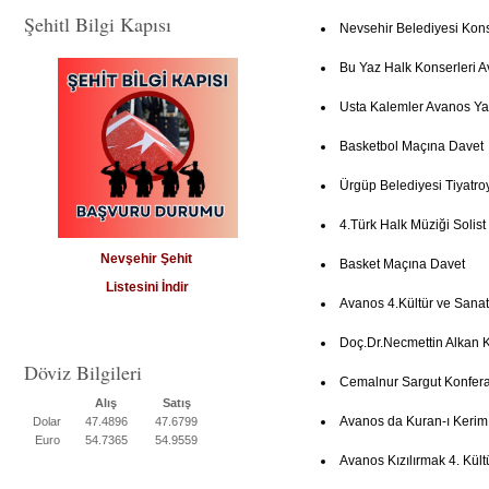
Şehitl Bilgi Kapısı
Nevsehir Belediyesi Kon
Bu Yaz Halk Konserleri 
Usta Kalemler Avanos Ya
Basketbol Maçına Davet
Ürgüp Belediyesi Tiyatro
4.Türk Halk Müziği Solist
Nevşehir Şehit
Basket Maçına Davet
Listesini İndir
Avanos 4.Kültür ve Sanat
Doç.Dr.Necmettin Alkan 
Döviz Bilgileri
Cemalnur Sargut Konfer
Alış
Satış
Avanos da Kuran-ı Kerim
Dolar
47.4896
47.6799
Euro
54.7365
54.9559
Avanos Kızılırmak 4. Kült