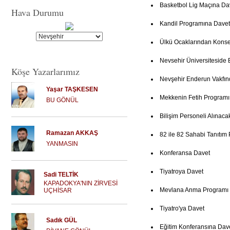
Basketbol Lig Maçına Da
Hava Durumu
Kandil Programına Davet
Ülkü Ocaklarından Konse
Nevsehir Üniversiteside 
Köşe Yazarlarımız
Nevşehir Enderun Vakfın
Yaşar TAŞKESEN
Mekkenin Fetih Programı
BU GÖNÜL
Bilişim Personeli Alınaca
Ramazan AKKAŞ
82 ile 82 Sahabi Tanıtım
YANMASIN
Konferansa Davet
Tiyatroya Davet
Sadi TELTİK
KAPADOKYA'NIN ZİRVESİ
Mevlana Anma Programı
UÇHİSAR
Tiyatro'ya Davet
Sadık GÜL
Eğitim Konferansına Dav