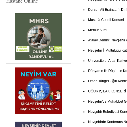
Hastane Online
Dursun Ali Erzincanlı Dinl
Mustafa Ceceli Konseri
Memur Alımı
Atalay Demirci Nevşehir 
Nevşehir İl Müftülüğü K
Üniversiteler Arası Kariye
Dünyanın İlk Düşünce Ko
Ömer Döngel Oğlu Konfe
UĞUR IŞILAK KONSERİ
Nevşehir'de Muhabbet G
Nevşehir Belediyesi Kon
Nevşehirde Konferans 