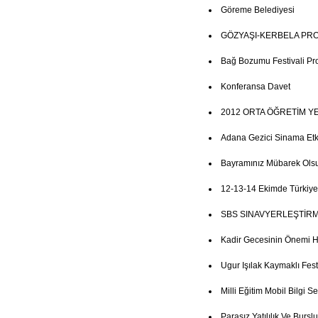
Göreme Belediyesi
GÖZYAŞI-KERBELA PR
Bağ Bozumu Festivali Pr
Konferansa Davet
2012 ORTA ÖĞRETİM Y
Adana Gezici Sinama Etkin
Bayramınız Mübarek Ols
12-13-14 Ekimde Türkiye
SBS SINAVYERLEŞTİRM
Kadir Gecesinin Önemi 
Ugur Işılak Kaymaklı Fest
Milli Eğitim Mobil Bilgi Se
Parasız Yatılılık Ve Burs