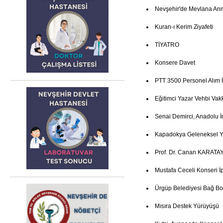
Nevşehir'de Mevlana An
Kuran-ı Kerim Ziyafeti
TİYATRO
Konsere Davet
PTT 3500 Personel Alım İ
Eğitimci Yazar Vehbi Vak
Senai Demirci, Anadolu İ
Kapadokya Geleneksel Ye
Prof. Dr. Canan KARATAY
Mustafa Ceceli Konseri İp
Ürgüp Belediyesi Bağ Bo
Mısıra Destek Yürüyüşü