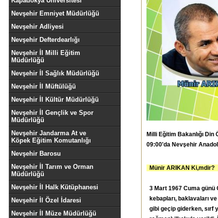
Kapadokya Üniversitesi
Nevşehir Emniyet Müdürlüğü
Nevşehir Adliyesi
Nevşehir Defterdearlığı
Nevşehir İl Milli Eğitim
Müdürlüğü
Nevşehir İl Sağlık Müdürlüğü
Nevşehir İl Müftülüğü
Nevşehir İl Kültür Müdürlüğü
Nevşehir İl Gençlik ve Spor
Müdürlüğü
Nevşehir Jandarma At ve
Milli Eğitim Bakanlığı D
Köpek Eğitim Komutanlığı
09:00'da Nevşehir Anadol
Nevşehir Barosu
Nevşehir İl Tarım ve Orman
Münir ARIKAN Ki,mdir?
Müdürlüğü
Nevşehir İl Halk Kütüphanesi
3 Mart 1967 Cuma günü G
kebapları, baklavaları ve 
Nevşehir İl Özel İdaresi
gibi geçip giderken, sırf
Nevşehir İl Müze Müdürlüğü