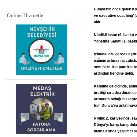
Dünya’nın önce gelen Koçl
Online Hizmetler
ve executive coaching’ (
aldı.
Nitelikli İnsan (9. baskı
Yönetme Sanatı (1. baskı)
İçindeki özü gerçekleşti
ışığının artmasına çalışt
seminere, kitaptan kita
ardından kendine geldi.
Kendine geldiğinde, asl
ürettiği sıra dışı düşün
artmakta olduğunu keşfetti
tüm Dünya’ya anlatmaya
6 yıllık 2. kariyerinde, 
Dünya’yı karış karış dola
bulmalarında yardımcı ol