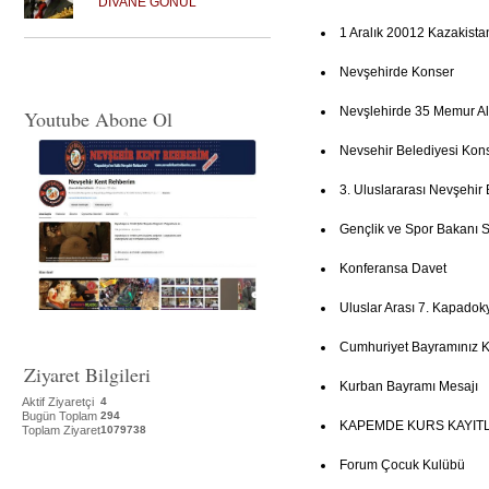
DİVANE GÖNÜL
1 Aralık 20012 Kazakista
Nevşehirde Konser
Nevşlehirde 35 Memur Al
Youtube Abone Ol
Nevsehir Belediyesi Kon
3. Uluslararası Nevşehir 
Gençlik ve Spor Bakanı Su
Konferansa Davet
Uluslar Arası 7. Kapadoky
Cumhuriyet Bayramınız K
Ziyaret Bilgileri
Kurban Bayramı Mesajı
Aktif Ziyaretçi
4
Bugün Toplam
294
KAPEMDE KURS KAYITL
Toplam Ziyaret
1079738
Forum Çocuk Kulübü