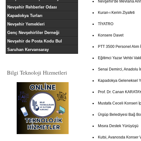
Nevşehir'de Mevlana An
Nevşehir Rehberler Odası
Kuran-ı Kerim Ziyafeti
Kapadokya Turları
Nevşehir Yemekleri
TİYATRO
Genç Nevşehirliler Derneği
Konsere Davet
Nevşehir de Posta Kodu Bul
PTT 3500 Personel Alım İ
Saruhan Kervansaray
Eğitimci Yazar Vehbi Vak
Senai Demirci, Anadolu İ
Bilgi Teknoloji Hizmetleri
Kapadokya Geleneksel Ye
Prof. Dr. Canan KARATAY
Mustafa Ceceli Konseri İp
Ürgüp Belediyesi Bağ Bo
Mısıra Destek Yürüyüşü
Kutsi, Avanosda Konser 