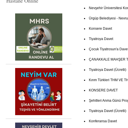
Hastane Online
Nevşehir Üniversitesi Ko
Ürgüp Belediyesi - Nevruz
Konsere Davet
Tiyatroya Davet
Çocuk Tiyatrosun'a Dave
ÇANAKKALE MAHŞER T
Tiyatroya Davet (Ücretli)
Kırım Türkleri THM VE TH
KONSERE DAVET
Şehitleri Anma Günü Pro
Tiyatroya Davet (Ücretli)
Konferansa Davet