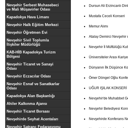
Nevşehir Serbest Muhasebeci
Dursun Ali Erzincanlı Dinl
ve Mali Müşavirler Odası
Mustafa Ceceli Konseri
Kapadokya Hava Limanı
Nevşehir Halk Eğitim Merkezi
Memur Alımı
Nevşehir Öğretmen Evi
Atalay Demirci Nevşehir 
Nevşehir Sivil Toplumla
İlişkiler Müdürlüğü
Nevşehir İl Müftülüğü K
KAB-HİB Kapadokya Turizm
Bölgesi
Üniversiteler Arası Kariye
Nevşehir Ticaret ve Sanayi
Dünyanın İlk Düşünce Ko
Odası
Nevşehir Eczacılar Odası
Ömer Döngel Oğlu Konfe
Nevşehir Esnaf ve Sanatkarlar
Odası
UĞUR IŞILAK KONSERİ
Kapadokya Alan Başkanlığı
Nevşehir'de Muhabbet G
Ahiler Kalkınma Ajansı
Nevşehir Belediyesi Kon
Nevşehir Ticaret Borsası
Nevşehirde Seyhat Acentaları
Nevşehirde Konferans 
Nevşehir Satranç Fedarasyonu