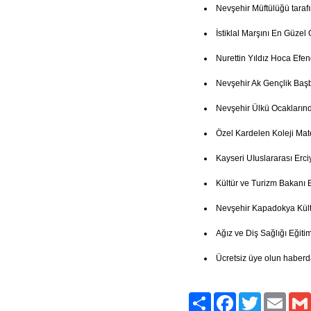
Nevşehir Müftülüğü taraf
İstiklal Marşını En Güze
Nurettin Yıldız Hoca Efe
Nevşehir Ak Gençlik Baş
Nevşehir Ülkü Ocakların
Özel Kardelen Koleji Mate
Kayseri UIuslararası Erci
Kültür ve Turizm Bakanı 
Nevşehir Kapadokya Kült
Ağız ve Diş Sağlığı Eğitim
Ücretsiz üye olun haberd
Paylaş
Facebook
Twitter
Email