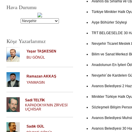
Avanos da Sinama ve Oy
Hava Durumu
Türkiye Minikler Halk Oyu
Ayşe Böhürler Söyleşi
TRT BELGESELDE 30 H
Köşe Yazarlarımız
Nevşehir Ticaret Meslek 
Yaşar TAŞKESEN
Bilim ve Sanat Merkezi Bi
BU GÖNÜL
Anadolunun En İyileri Ö
Nevşehir´de Kardelen Gün
Ramazan AKKAŞ
YANMASIN
Avanos Belediyesi 2 Haz
Minikler Türkiye Halk Oy
Sadi TELTİK
KAPADOKYA'NIN ZİRVESİ
Sözleşmeli Bilişim Person
UÇHİSAR
Avanos Belediyesi Muhsi
Sadık GÜL
Avanos Belediyesi 30 Ha