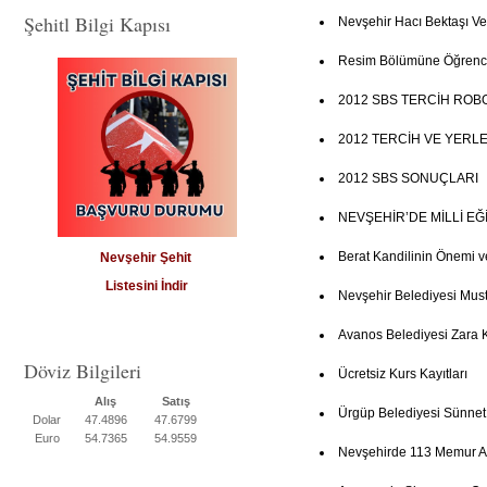
Şehitl Bilgi Kapısı
Nevşehir Hacı Bektaşı Ve
Resim Bölümüne Öğrenci
2012 SBS TERCİH ROB
2012 TERCİH VE YERL
2012 SBS SONUÇLARI
NEVŞEHİR’DE MİLLİ E
Berat Kandilinin Önemi v
Nevşehir Şehit
Listesini İndir
Nevşehir Belediyesi Mus
Avanos Belediyesi Zara 
Döviz Bilgileri
Ücretsiz Kurs Kayıtları
Alış
Satış
Ürgüp Belediyesi Sünne
Dolar
47.4896
47.6799
Euro
54.7365
54.9559
Nevşehirde 113 Memur Al