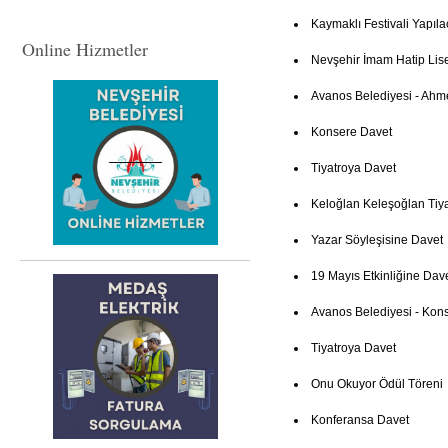
Kaymaklı Festivali Yapıla
Online Hizmetler
Nevşehir İmam Hatip Lis
Avanos Belediyesi - Ahm
Konsere Davet
Tiyatroya Davet
Keloğlan Keleşoğlan Tiya
Yazar Söyleşisine Davet
19 Mayıs Etkinliğine Dav
Avanos Belediyesi - Kon
Tiyatroya Davet
Onu Okuyor Ödül Töreni
Konferansa Davet