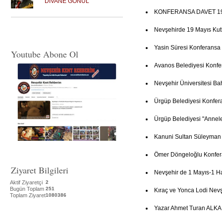
DİVANE GÖNÜL
KONFERANSA DAVET 19
Nevşehirde 19 Mayıs Ku
Yasin Süresi Konferansa
Youtube Abone Ol
Avanos Belediyesi Konfe
Nevşehir Üniversitesi Ba
Ürgüp Belediyesi Konfer
Ürgüp Belediyesi "Annel
Kanuni Sultan Süleyman
Ömer Döngeloğlu Konfer
Ziyaret Bilgileri
Nevşehir de 1 Mayıs-1 Haz
Aktif Ziyaretçi
2
Bugün Toplam
251
Kıraç ve Yonca Lodi Nevşe
Toplam Ziyaret
1080386
Yazar Ahmet Turan ALKAN