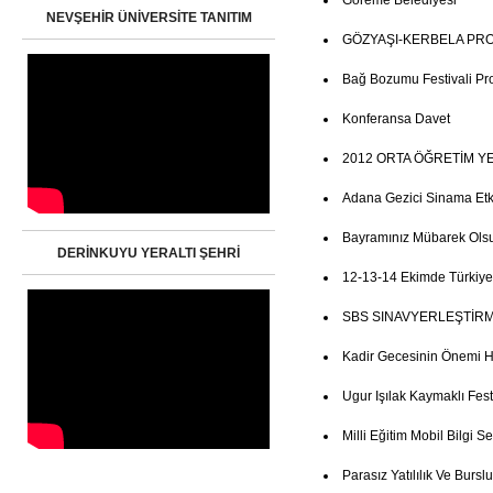
Göreme Belediyesi
NEVŞEHİR ÜNİVERSİTE TANITIM
GÖZYAŞI-KERBELA PR
Bağ Bozumu Festivali Pr
Konferansa Davet
2012 ORTA ÖĞRETİM Y
Adana Gezici Sinama Etkin
Bayramınız Mübarek Ols
DERİNKUYU YERALTI ŞEHRİ
12-13-14 Ekimde Türkiye
SBS SINAVYERLEŞTİRM
Kadir Gecesinin Önemi 
Ugur Işılak Kaymaklı Fest
Milli Eğitim Mobil Bilgi Se
Parasız Yatılılık Ve Burs