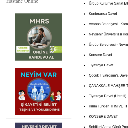
Hastane Online
Ürgüp Kültür ve Sanat Etki
Konferansa Davet
Avanos Belediyesi - Kor
Nevşehir Üniversitesi Ko
Ürgüp Belediyesi - Nevruz
Konsere Davet
Tiyatroya Davet
Çocuk Tiyatrosun'a Dave
ÇANAKKALE MAHŞER T
Tiyatroya Davet (Ücretli)
Kırım Türkleri THM VE TH
KONSERE DAVET
Şehitleri Anma Günü Pro