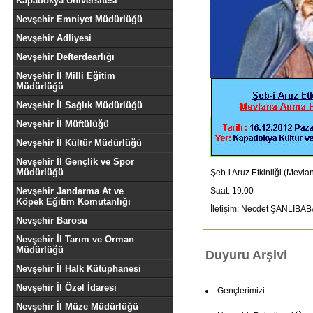
Kapadokya Üniversitesi
Nevşehir Emniyet Müdürlüğü
Nevşehir Adliyesi
Nevşehir Defterdearlığı
Nevşehir İl Milli Eğitim
Müdürlüğü
Nevşehir İl Sağlık Müdürlüğü
Nevşehir İl Müftülüğü
Nevşehir İl Kültür Müdürlüğü
Nevşehir İl Gençlik ve Spor
Müdürlüğü
Şeb-i Aruz Etkinliği (Mevl
Nevşehir Jandarma At ve
Saat: 19.00
Köpek Eğitim Komutanlığı
İletişim: Necdet ŞANLIBAB
Nevşehir Barosu
Nevşehir İl Tarım ve Orman
Müdürlüğü
Duyuru Arşivi
Nevşehir İl Halk Kütüphanesi
Nevşehir İl Özel İdaresi
Gençlerimizi
Nevşehir İl Müze Müdürlüğü