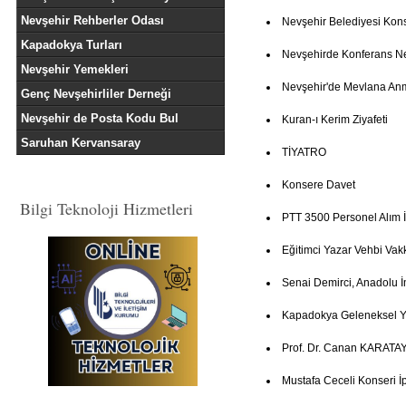
Nevşehir Rehberler Odası
Nevşehir Belediyesi Kon
Kapadokya Turları
Nevşehirde Konferans 
Nevşehir Yemekleri
Nevşehir'de Mevlana An
Genç Nevşehirliler Derneği
Nevşehir de Posta Kodu Bul
Kuran-ı Kerim Ziyafeti
Saruhan Kervansaray
TİYATRO
Konsere Davet
Bilgi Teknoloji Hizmetleri
PTT 3500 Personel Alım İ
Eğitimci Yazar Vehbi Vak
Senai Demirci, Anadolu İ
Kapadokya Geleneksel Ye
Prof. Dr. Canan KARATAY
Mustafa Ceceli Konseri İp