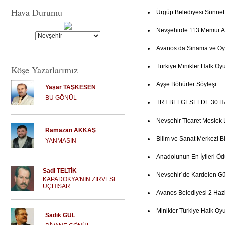
Hava Durumu
Ürgüp Belediyesi Sünne
Nevşehirde 113 Memur Al
Avanos da Sinama ve Oy
Türkiye Minikler Halk Oyu
Köşe Yazarlarımız
Ayşe Böhürler Söyleşi
Yaşar TAŞKESEN
BU GÖNÜL
TRT BELGESELDE 30 H
Nevşehir Ticaret Meslek 
Ramazan AKKAŞ
Bilim ve Sanat Merkezi Bi
YANMASIN
Anadolunun En İyileri Ö
Sadi TELTİK
Nevşehir´de Kardelen Gün
KAPADOKYA'NIN ZİRVESİ
UÇHİSAR
Avanos Belediyesi 2 Haz
Minikler Türkiye Halk Oy
Sadık GÜL