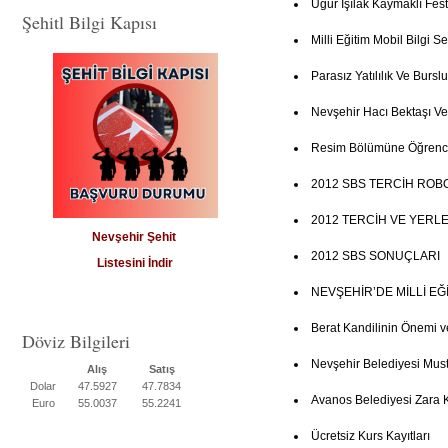
Ugur Işılak Kaymaklı Fest
Şehitl Bilgi Kapısı
Milli Eğitim Mobil Bilgi Se
Parasız Yatılılık Ve Burs
Nevşehir Hacı Bektaşı Ve
Resim Bölümüne Öğrenci
2012 SBS TERCİH ROB
2012 TERCİH VE YERL
Nevşehir Şehit
2012 SBS SONUÇLARI
Listesini İndir
NEVŞEHİR’DE MİLLİ E
Berat Kandilinin Önemi v
Döviz Bilgileri
Nevşehir Belediyesi Mus
Alış
Satış
Dolar
47.5927
47.7834
Avanos Belediyesi Zara 
Euro
55.0037
55.2241
Ücretsiz Kurs Kayıtları