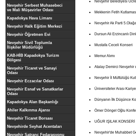
Nevşehir Belediyesi Ücret
Nevşehir Serbest Muhasebeci
ve Mali Müşavirler Odası
Mekkenin Fetih Kutlamas
Kapadokya Hava Limanı
Nevşehir Ak Parti 5.Olağ
Nevşehir Halk Eğitim Merkezi
Dursun Ali Erzincanlı Dinl
Nevşehir Öğretmen Evi
Nevşehir Sivil Toplumla
Mustafa Ceceli Konseri
İlişkiler Müdürlüğü
KAB-HİB Kapadokya Turizm
Memur Alımı
Bölgesi
Atalay Demirci Nevşehir 
Nevşehir Ticaret ve Sanayi
Odası
Nevşehir İl Müftülüğü K
Nevşehir Eczacılar Odası
Üniversiteler Arası Kariye
Nevşehir Esnaf ve Sanatkarlar
Odası
Dünyanın İlk Düşünce Ko
Kapadokya Alan Başkanlığı
Ahiler Kalkınma Ajansı
Ömer Döngel Oğlu Konfe
Nevşehir Ticaret Borsası
UĞUR IŞILAK KONSERİ
Nevşehirde Seyhat Acentaları
Nevşehir'de Muhabbet G
Nevşehir Satranç Fedarasyonu