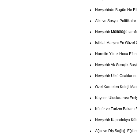
Nevşehirde Bugün Ne Etk
Aile ve Sosyal Politikala
Nevşehir Müftülüğü taraf
İstiklal Marşını En Güze
Nurettin Yıldız Hoca Efe
Nevşehir Ak Gençlik Baş
Nevşehir Ülkü Ocakların
Özel Kardelen Koleji Mate
Kayseri UIuslararası Erci
Kültür ve Turizm Bakanı 
Nevşehir Kapadokya Kült
Ağız ve Diş Sağlığı Eğitim