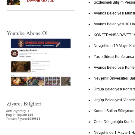
DİVANE GÖNÜL
Sözleşmeli Bilişim Person
Avanos Belediyesi Muhsi
Avanos Belediyesi 30 Ha
Youtube Abone Ol
KONFERANSA DAVET 19
Nevşehirde 19 Mayıs Ku
Yasin Süresi Konferansa
Avanos Belediyesi Konfe
Nevşehir Üniversitesi Ba
Ürgüp Belediyesi Konfer
Ürgüp Belediyesi "Annel
Ziyaret Bilgileri
Kanuni Sultan Süleyman
Aktif Ziyaretçi
5
Bugün Toplam
185
Toplam Ziyaret
1080639
Ömer Döngeloğlu Konfer
Nevşehir de 1 Mayıs-1 Haz