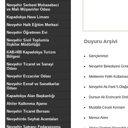
Nevşehir Serbest Muhasebeci
ve Mali Müşavirler Odası
Kapadokya Hava Limanı
Nevşehir Halk Eğitim Merkezi
Nevşehir Öğretmen Evi
Nevşehir Sivil Toplumla
Duyuru Arşivi
İlişkiler Müdürlüğü
KAB-HİB Kapadokya Turizm
Gençlerimizi
Bölgesi
Nevşehir Ticaret ve Sanayi
Nevşehir Belediyesi Ücret
Odası
Nevşehir Eczacılar Odası
Mekkenin Fetih Kutlamas
Nevşehir Esnaf ve Sanatkarlar
Nevşehir Ak Parti 5.Olağ
Odası
Kapadokya Alan Başkanlığı
Dursun Ali Erzincanlı Dinl
Ahiler Kalkınma Ajansı
Mustafa Ceceli Konseri
Nevşehir Ticaret Borsası
Memur Alımı
Nevşehirde Seyhat Acentaları
Nevşehir Satranç Fedarasyonu