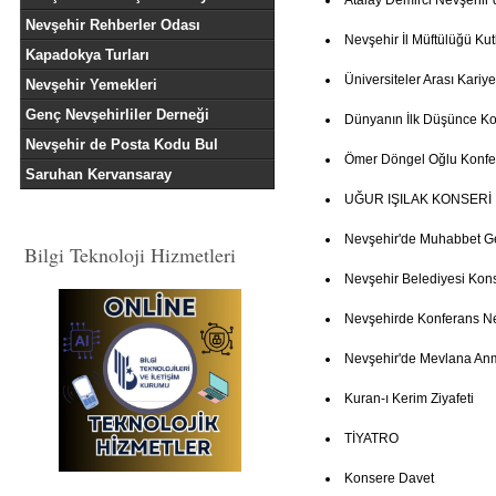
Atalay Demirci Nevşehir 
Nevşehir Rehberler Odası
Nevşehir İl Müftülüğü K
Kapadokya Turları
Üniversiteler Arası Kariye
Nevşehir Yemekleri
Genç Nevşehirliler Derneği
Dünyanın İlk Düşünce Ko
Nevşehir de Posta Kodu Bul
Ömer Döngel Oğlu Konfe
Saruhan Kervansaray
UĞUR IŞILAK KONSERİ
Nevşehir'de Muhabbet G
Bilgi Teknoloji Hizmetleri
Nevşehir Belediyesi Kon
Nevşehirde Konferans 
Nevşehir'de Mevlana An
Kuran-ı Kerim Ziyafeti
TİYATRO
Konsere Davet