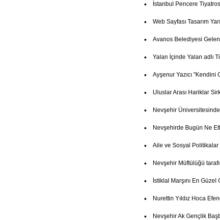
İstanbul Pencere Tiyatro
Web Sayfası Tasarım Yar
Avanos Belediyesi Gelenek
Yalan İçinde Yalan adlı T
Ayşenur Yazıcı "Kendini 
Uluslar Arası Hariklar Si
Nevşehir Üniversitesind
Nevşehirde Bugün Ne Etk
Aile ve Sosyal Politikala
Nevşehir Müftülüğü taraf
İstiklal Marşını En Güze
Nurettin Yıldız Hoca Efe
Nevşehir Ak Gençlik Baş