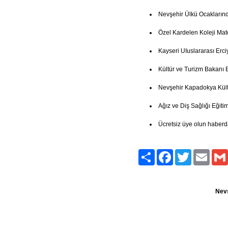
Nevşehir Ülkü Ocakların
Özel Kardelen Koleji Mate
Kayseri UIuslararası Erci
Kültür ve Turizm Bakanı 
Nevşehir Kapadokya Kült
Ağız ve Diş Sağlığı Eğitim
Ücretsiz üye olun haberd
Paylaş
Facebook
Twitter
Email
Nevş