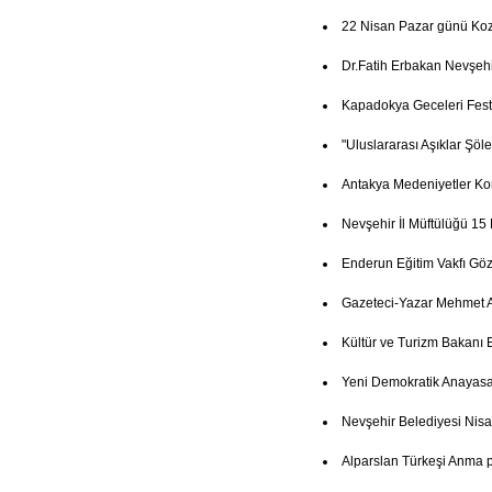
22 Nisan Pazar günü Koz
Dr.Fatih Erbakan Nevşehi
Kapadokya Geceleri Festi
"Uluslararası Aşıklar Şöl
Antakya Medeniyetler Ko
Nevşehir İl Müftülüğü 15
Enderun Eğitim Vakfı Göz
Gazeteci-Yazar Mehmet A
Kültür ve Turizm Bakanı 
Yeni Demokratik Anayasa
Nevşehir Belediyesi Nisa
Alparslan Türkeşi Anma