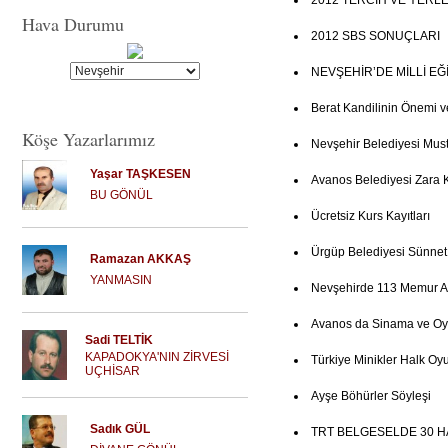
2012 TERCİH VE YERL
Hava Durumu
2012 SBS SONUÇLARI
NEVŞEHİR’DE MİLLİ E
Berat Kandilinin Önemi v
Köşe Yazarlarımız
Nevşehir Belediyesi Mus
Yaşar TAŞKESEN
Avanos Belediyesi Zara 
BU GÖNÜL
Ücretsiz Kurs Kayıtları
Ürgüp Belediyesi Sünne
Ramazan AKKAŞ
YANMASIN
Nevşehirde 113 Memur Al
Avanos da Sinama ve Oy
Sadi TELTİK
KAPADOKYA'NIN ZİRVESİ
Türkiye Minikler Halk Oyu
UÇHİSAR
Ayşe Böhürler Söyleşi
Sadık GÜL
TRT BELGESELDE 30 H