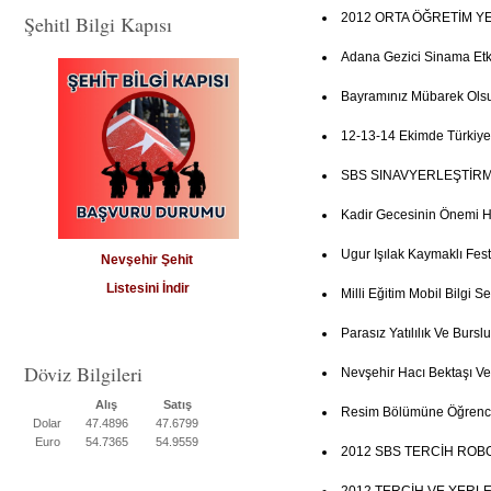
2012 ORTA ÖĞRETİM Y
Şehitl Bilgi Kapısı
Adana Gezici Sinama Etkin
Bayramınız Mübarek Ols
12-13-14 Ekimde Türkiye
SBS SINAVYERLEŞTİRM
Kadir Gecesinin Önemi 
Ugur Işılak Kaymaklı Fest
Nevşehir Şehit
Listesini İndir
Milli Eğitim Mobil Bilgi Se
Parasız Yatılılık Ve Burs
Döviz Bilgileri
Nevşehir Hacı Bektaşı Ve
Alış
Satış
Resim Bölümüne Öğrenci
Dolar
47.4896
47.6799
Euro
54.7365
54.9559
2012 SBS TERCİH ROB