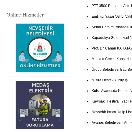
PTT 3500 Personel Alım İ
Online Hizmetler
Eğitimci Yazar Vehbi Vak
Senai Demirci, Anadolu İ
Kapadokya Geleneksel Ye
Prof. Dr. Canan KARATAY
Mustafa Ceceli Konseri İp
Ürgüp Belediyesi Bağ Bo
Mısıra Destek Yürüyüşü
Kutsi, Avanosda Konser 
Kaymaklı Festivali Yapıla
Nevşehir İmam Hatip Lis
Avanos Belediyesi - Ahm