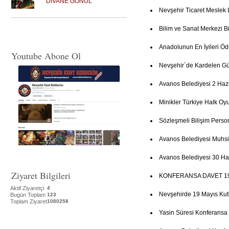
DİVANE GÖNÜL
Nevşehir Ticaret Meslek 
Bilim ve Sanat Merkezi Bi
Anadolunun En İyileri Ö
Youtube Abone Ol
Nevşehir´de Kardelen Gün
Avanos Belediyesi 2 Haz
Minikler Türkiye Halk Oy
Sözleşmeli Bilişim Person
Avanos Belediyesi Muhsi
Avanos Belediyesi 30 Ha
Ziyaret Bilgileri
KONFERANSA DAVET 19
Aktif Ziyaretçi
4
Nevşehirde 19 Mayıs Ku
Bugün Toplam
123
Toplam Ziyaret
1080258
Yasin Süresi Konferansa