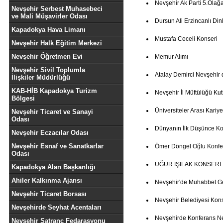
Nevşehir Ak Parti 5.Olağ
Nevşehir Serbest Muhasebeci
ve Mali Müşavirler Odası
Dursun Ali Erzincanlı Dinl
Kapadokya Hava Limanı
Mustafa Ceceli Konseri
Nevşehir Halk Eğitim Merkezi
Nevşehir Öğretmen Evi
Memur Alımı
Nevşehir Sivil Toplumla
Atalay Demirci Nevşehir 
İlişkiler Müdürlüğü
KAB-HİB Kapadokya Turizm
Nevşehir İl Müftülüğü K
Bölgesi
Üniversiteler Arası Kariye
Nevşehir Ticaret ve Sanayi
Odası
Dünyanın İlk Düşünce Ko
Nevşehir Eczacılar Odası
Nevşehir Esnaf ve Sanatkarlar
Ömer Döngel Oğlu Konfe
Odası
UĞUR IŞILAK KONSERİ
Kapadokya Alan Başkanlığı
Ahiler Kalkınma Ajansı
Nevşehir'de Muhabbet G
Nevşehir Ticaret Borsası
Nevşehir Belediyesi Kon
Nevşehirde Seyhat Acentaları
Nevşehirde Konferans 
Nevşehir Satranç Fedarasyonu