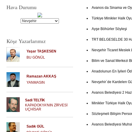
Hava Durumu
Avanos da Sinama ve Oy
Türkiye Minikler Halk Oyu
Ayşe Böhürler Söyleşi
Köşe Yazarlarımız
TRT BELGESELDE 30 H
Nevşehir Ticaret Meslek 
Yaşar TAŞKESEN
BU GÖNÜL
Bilim ve Sanat Merkezi Bi
Anadolunun En İyileri Ö
Ramazan AKKAŞ
Nevşehir´de Kardelen Gün
YANMASIN
Avanos Belediyesi 2 Haz
Sadi TELTİK
Minikler Türkiye Halk Oy
KAPADOKYA'NIN ZİRVESİ
UÇHİSAR
Sözleşmeli Bilişim Person
Avanos Belediyesi Muhsi
Sadık GÜL