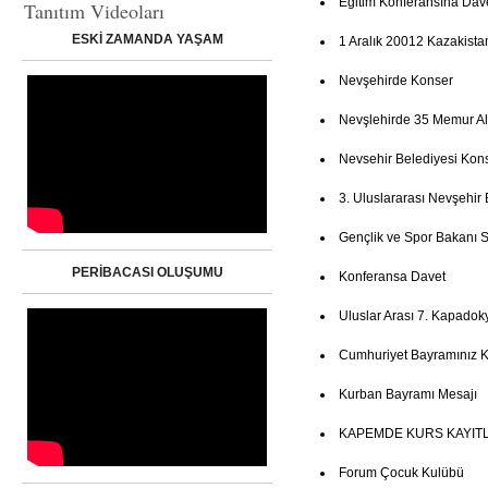
Eğitim Konferansına Dav
Tanıtım Videoları
ESKİ ZAMANDA YAŞAM
1 Aralık 20012 Kazakista
Nevşehirde Konser
Nevşlehirde 35 Memur Al
Nevsehir Belediyesi Kon
3. Uluslararası Nevşehir 
Gençlik ve Spor Bakanı Su
PERİBACASI OLUŞUMU
Konferansa Davet
Uluslar Arası 7. Kapadoky
Cumhuriyet Bayramınız K
Kurban Bayramı Mesajı
KAPEMDE KURS KAYITL
Forum Çocuk Kulübü