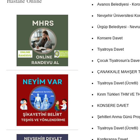
Hastane Online
Avanos Belediyesi - Kor
Nevşehir Üniversitesi Ko
Ürgüp Belediyesi - Nevruz
Konsere Davet
Tiyatroya Davet
Çocuk Tiyatrosun'a Dave
ÇANAKKALE MAHŞER T
Tiyatroya Davet (Ücretli)
Kırım Türkleri THM VE TH
KONSERE DAVET
Şehitleri Anma Günü Pro
Tiyatroya Davet (Ücretli)
Konferansa Davet