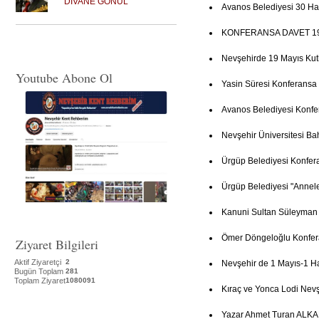
DİVANE GÖNÜL
Avanos Belediyesi 30 Ha
KONFERANSA DAVET 19
Nevşehirde 19 Mayıs Ku
Youtube Abone Ol
Yasin Süresi Konferansa
Avanos Belediyesi Konfe
Nevşehir Üniversitesi Ba
Ürgüp Belediyesi Konfer
Ürgüp Belediyesi "Annel
Kanuni Sultan Süleyman
Ömer Döngeloğlu Konfer
Ziyaret Bilgileri
Aktif Ziyaretçi
2
Nevşehir de 1 Mayıs-1 Haz
Bugün Toplam
281
Toplam Ziyaret
1080091
Kıraç ve Yonca Lodi Nevşe
Yazar Ahmet Turan ALKAN