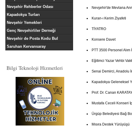
Nevşehir Rehberler Odası
Nevşehir'de Mevlana An
Kapadokya Turları
Kuran-ı Kerim Ziyafeti
Nevşehir Yemekleri
TİYATRO
Genç Nevşehirliler Derneği
Nevşehir de Posta Kodu Bul
Konsere Davet
Saruhan Kervansaray
PTT 3500 Personel Alım İ
Eğitimci Yazar Vehbi Vak
Bilgi Teknoloji Hizmetleri
Senai Demirci, Anadolu İ
Kapadokya Geleneksel Ye
Prof. Dr. Canan KARATAY
Mustafa Ceceli Konseri İp
Ürgüp Belediyesi Bağ Bo
Mısıra Destek Yürüyüşü