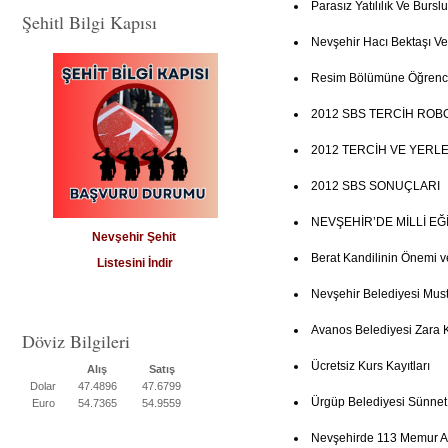
Parasız Yatılılık Ve Burs
Şehitl Bilgi Kapısı
Nevşehir Hacı Bektaşı Ve
Resim Bölümüne Öğrenci
2012 SBS TERCİH ROB
2012 TERCİH VE YERL
2012 SBS SONUÇLARI
NEVŞEHİR’DE MİLLİ E
Nevşehir Şehit
Berat Kandilinin Önemi v
Listesini İndir
Nevşehir Belediyesi Mus
Avanos Belediyesi Zara 
Döviz Bilgileri
Ücretsiz Kurs Kayıtları
Alış
Satış
Dolar
47.4896
47.6799
Ürgüp Belediyesi Sünne
Euro
54.7365
54.9559
Nevşehirde 113 Memur Al