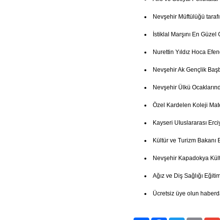
Nevşehir Müftülüğü taraf
İstiklal Marşını En Güze
Nurettin Yıldız Hoca Efe
Nevşehir Ak Gençlik Baş
Nevşehir Ülkü Ocakların
Özel Kardelen Koleji Mate
Kayseri UIuslararası Erci
Kültür ve Turizm Bakanı 
Nevşehir Kapadokya Kült
Ağız ve Diş Sağlığı Eğitim
Ücretsiz üye olun haberd