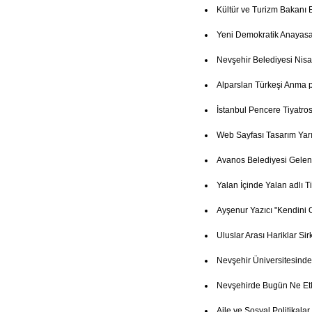
Kültür ve Turizm Bakanı 
Yeni Demokratik Anayasa
Nevşehir Belediyesi Nisa
Alparslan Türkeşi Anma
İstanbul Pencere Tiyatro
Web Sayfası Tasarım Yar
Avanos Belediyesi Gelenek
Yalan İçinde Yalan adlı T
Ayşenur Yazıcı "Kendini 
Uluslar Arası Hariklar Si
Nevşehir Üniversitesind
Nevşehirde Bugün Ne Etk
Aile ve Sosyal Politikala