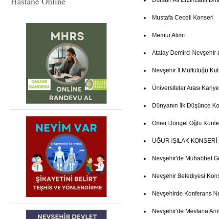
Hastane Online
Dursun Ali Erzincanlı Dinl
Mustafa Ceceli Konseri
Memur Alımı
Atalay Demirci Nevşehir 
Nevşehir İl Müftülüğü K
Üniversiteler Arası Kariye
Dünyanın İlk Düşünce Ko
Ömer Döngel Oğlu Konfe
UĞUR IŞILAK KONSERİ
Nevşehir'de Muhabbet G
Nevşehir Belediyesi Kon
Nevşehirde Konferans 
Nevşehir'de Mevlana An