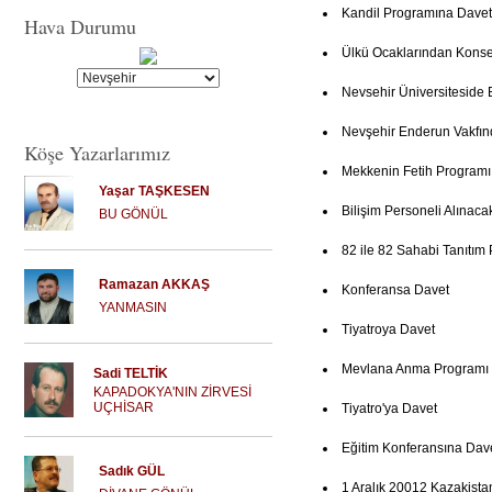
Kandil Programına Davet
Hava Durumu
Ülkü Ocaklarından Konse
Nevsehir Üniversiteside 
Nevşehir Enderun Vakfın
Köşe Yazarlarımız
Mekkenin Fetih Programı
Yaşar TAŞKESEN
Bilişim Personeli Alınaca
BU GÖNÜL
82 ile 82 Sahabi Tanıtım
Ramazan AKKAŞ
Konferansa Davet
YANMASIN
Tiyatroya Davet
Mevlana Anma Programı
Sadi TELTİK
KAPADOKYA'NIN ZİRVESİ
UÇHİSAR
Tiyatro'ya Davet
Eğitim Konferansına Dav
Sadık GÜL
1 Aralık 20012 Kazakista