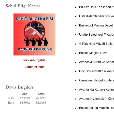
Şehitl Bilgi Kapısı
Bu Yaz Halk Konserleri 
Usta Kalemler Avanos Ya
Basketbol Maçına Davet
Ürgüp Belediyesi Tiyatro
4.Türk Halk Müziği Solist
Basket Maçına Davet
Nevşehir Şehit
Avanos 4.Kültür ve Sanat
Listesini İndir
Doç.Dr.Necmettin Alkan 
Cemalnur Sargut Konfer
Döviz Bilgileri
Avanos da Kuran-ı Kerim
Alış
Satış
Dolar
47.4723
47.6625
Avanos Kızılırmak 4. Kült
Euro
54.7972
55.0168
Basketbol Lig Maçına Da