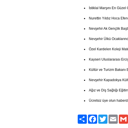
İstiklal Marşını En Güze
Nurettin Yıldız Hoca Efe
Nevşehir Ak Gençlik Baş
Nevşehir Ülkü Ocakların
Özel Kardelen Koleji Mate
Kayseri UIuslararası Erci
Kültür ve Turizm Bakanı 
Nevşehir Kapadokya Kült
Ağız ve Diş Sağlığı Eğitim
Ücretsiz üye olun haberd
Paylaş
Facebook
Twitter
Email