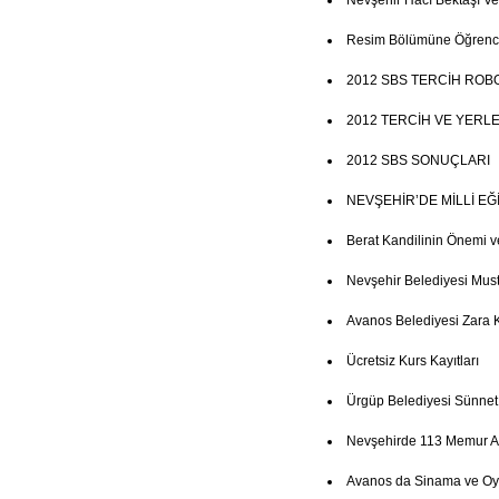
Nevşehir Hacı Bektaşı Ve
Resim Bölümüne Öğrenci
2012 SBS TERCİH ROB
2012 TERCİH VE YERL
2012 SBS SONUÇLARI
NEVŞEHİR’DE MİLLİ E
Berat Kandilinin Önemi v
Nevşehir Belediyesi Mus
Avanos Belediyesi Zara 
Ücretsiz Kurs Kayıtları
Ürgüp Belediyesi Sünne
Nevşehirde 113 Memur Al
Avanos da Sinama ve Oy