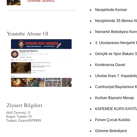
DİVANE GÖNÜL
Nevşehirde Konser
Nevşlehirde 35 Memur Al
Youtube Abone Ol
Nevsehir Belediyesi Kon
3. Uluslararası Nevşehir 
Gençlik ve Spor Bakanı Su
Konferansa Davet
Uluslar Arası 7. Kapadoky
Cumhuriyet Bayramınız K
Kurban Bayramı Mesajı
Ziyaret Bilgileri
KAPEMDE KURS KAYITL
Aktif Ziyaretçi
3
Bugün Toplam
71
Forum Çocuk Kulübü
Toplam Ziyaret
1079515
Göreme Belediyesi