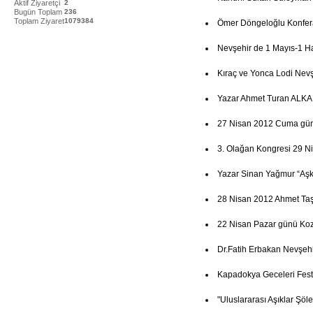
Aktif Ziyaretçi
2
Bugün Toplam
236
Toplam Ziyaret
1079384
Ömer Döngeloğlu Konfer
Nevşehir de 1 Mayıs-1 Haz
Kıraç ve Yonca Lodi Nevşe
Yazar Ahmet Turan ALKAN
27 Nisan 2012 Cuma günü 
3. Olağan Kongresi 29 N
Yazar Sinan Yağmur “Aşk
28 Nisan 2012 Ahmet Ta
22 Nisan Pazar günü Koz
Dr.Fatih Erbakan Nevşehi
Kapadokya Geceleri Festi
"Uluslararası Aşıklar Şöl