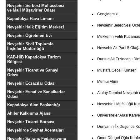
Nevşehir Serbest Muhasebeci
ve Mali Müşavirler Odası
Gençlerimizi
Kapadokya Hava Limanı
Nevşehir Belediyesi Ücret
Nevşehir Halk Eğitim Merkezi
Nevşehir Öğretmen Evi
Mekkenin Fetih Kutlamas
Nevşehir Sivil Toplumla
Nevşehir Ak Parti 5.Olağ
İlişkiler Müdürlüğü
KAB-HİB Kapadokya Turizm
Dursun Ali Erzincanlı Dinl
Bölgesi
Nevşehir Ticaret ve Sanayi
Mustafa Ceceli Konseri
Odası
Memur Alımı
Nevşehir Eczacılar Odası
Nevşehir Esnaf ve Sanatkarlar
Atalay Demirci Nevşehir 
Odası
Nevşehir İl Müftülüğü K
Kapadokya Alan Başkanlığı
Ahiler Kalkınma Ajansı
Üniversiteler Arası Kariye
Nevşehir Ticaret Borsası
Dünyanın İlk Düşünce Ko
Nevşehirde Seyhat Acentaları
Ömer Döngel Oğlu Konfe
Nevşehir Satranç Fedarasyonu