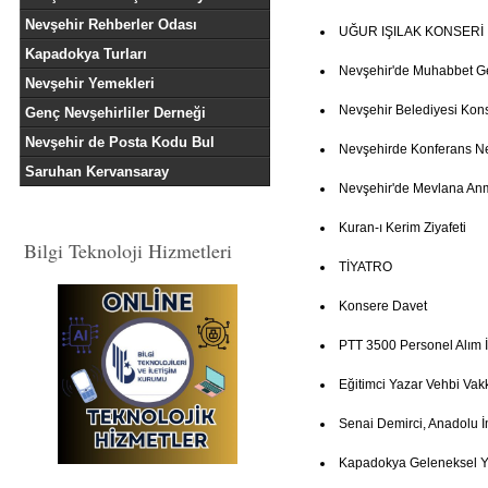
Nevşehir Rehberler Odası
UĞUR IŞILAK KONSERİ
Kapadokya Turları
Nevşehir'de Muhabbet G
Nevşehir Yemekleri
Nevşehir Belediyesi Kon
Genç Nevşehirliler Derneği
Nevşehir de Posta Kodu Bul
Nevşehirde Konferans 
Saruhan Kervansaray
Nevşehir'de Mevlana An
Kuran-ı Kerim Ziyafeti
Bilgi Teknoloji Hizmetleri
TİYATRO
Konsere Davet
PTT 3500 Personel Alım İ
Eğitimci Yazar Vehbi Vak
Senai Demirci, Anadolu İ
Kapadokya Geleneksel Ye