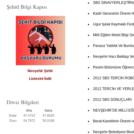
SBS SINAVYERLEŞTİRM
Şehitl Bilgi Kapısı
Kadir Gecesinin Önemi 
Ugur Işılak Kaymaklı Fest
Milli Eğitim Mobil Bilgi Se
Parasız Yatılılık Ve Burs
Nevşehir Hacı Bektaşı Ve
Resim Bölümüne Öğrenci
Nevşehir Şehit
2012 SBS TERCİH ROB
Listesini İndir
2012 TERCİH VE YERL
2012 SBS SONUÇLARI
Döviz Bilgileri
NEVŞEHİR’DE MİLLİ E
Alış
Satış
Dolar
47.4723
47.6625
Euro
54.7972
55.0168
Berat Kandilinin Önemi v
Nevşehir Belediyesi Mus