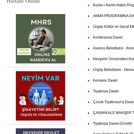
Hastane Online
Kuran-ı Kerim Hatim Pro
ANMA PROGRAMINA DA
Ürgüp Kültür ve Sanat Etki
Konferansa Davet
Avanos Belediyesi - Kor
Nevşehir Üniversitesi Ko
Ürgüp Belediyesi - Nevruz
Konsere Davet
Tiyatroya Davet
Çocuk Tiyatrosun'a Dave
ÇANAKKALE MAHŞER T
Tiyatroya Davet (Ücretli)