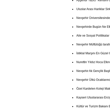
Ayşenur Yazıcı "Kendini 
Uluslar Arası Hariklar Si
Nevşehir Üniversitesind
Nevşehirde Bugün Ne Etk
Aile ve Sosyal Politikala
Nevşehir Müftülüğü taraf
İstiklal Marşını En Güze
Nurettin Yıldız Hoca Efe
Nevşehir Ak Gençlik Baş
Nevşehir Ülkü Ocakların
Özel Kardelen Koleji Mate
Kayseri UIuslararası Erci
Kültür ve Turizm Bakanı 