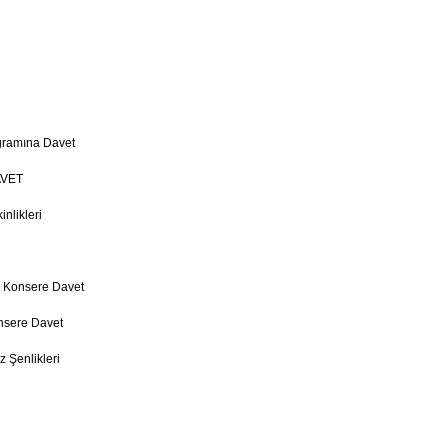
gramına Davet
VET
nlikleri
o Konsere Davet
nsere Davet
 Şenlikleri