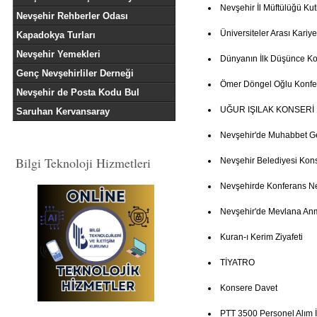
Nevşehir İl Müftülüğü K
Nevşehir Rehberler Odası
Üniversiteler Arası Kariye
Kapadokya Turları
Nevşehir Yemekleri
Dünyanın İlk Düşünce Ko
Genç Nevşehirliler Derneği
Ömer Döngel Oğlu Konfe
Nevşehir de Posta Kodu Bul
UĞUR IŞILAK KONSERİ
Saruhan Kervansaray
Nevşehir'de Muhabbet G
Bilgi Teknoloji Hizmetleri
Nevşehir Belediyesi Kon
Nevşehirde Konferans 
Nevşehir'de Mevlana An
Kuran-ı Kerim Ziyafeti
TİYATRO
Konsere Davet
PTT 3500 Personel Alım İ