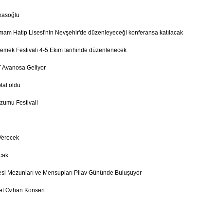
kasoğlu
mam Hatip Lisesi'nin Nevşehir'de düzenleyeceği konferansa katılacak
mek Festivali 4-5 Ekim tarihinde düzenlenecek
 Avanosa Geliyor
tal oldu
zumu Festivali
Verecek
cak
esi Mezunları ve Mensupları Pilav Gününde Buluşuyor
et Özhan Konseri