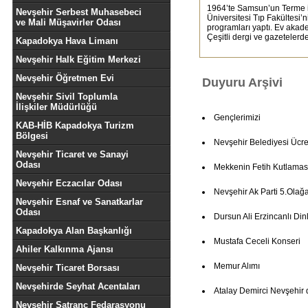
1964’te Samsun’un Terme i
Nevşehir Serbest Muhasebeci
Üniversitesi Tıp Fakültesi’
ve Mali Müşavirler Odası
programları yaptı. Ev akade
Çeşitli dergi ve gazetelerd
Kapadokya Hava Limanı
Nevşehir Halk Eğitim Merkezi
Nevşehir Öğretmen Evi
Duyuru Arşivi
Nevşehir Sivil Toplumla
İlişkiler Müdürlüğü
Gençlerimizi
KAB-HİB Kapadokya Turizm
Bölgesi
Nevşehir Belediyesi Ücret
Nevşehir Ticaret ve Sanayi
Odası
Mekkenin Fetih Kutlamas
Nevşehir Eczacılar Odası
Nevşehir Ak Parti 5.Olağ
Nevşehir Esnaf ve Sanatkarlar
Odası
Dursun Ali Erzincanlı Dinl
Kapadokya Alan Başkanlığı
Mustafa Ceceli Konseri
Ahiler Kalkınma Ajansı
Memur Alımı
Nevşehir Ticaret Borsası
Nevşehirde Seyhat Acentaları
Atalay Demirci Nevşehir 
Nevşehir Satranç Fedarasyonu