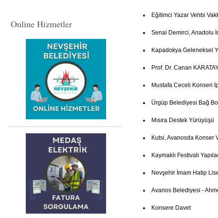
Eğitimci Yazar Vehbi Vak
Online Hizmetler
Senai Demirci, Anadolu İ
Kapadokya Geleneksel Ye
Prof. Dr. Canan KARATAY
Mustafa Ceceli Konseri İp
Ürgüp Belediyesi Bağ Bo
Mısıra Destek Yürüyüşü
Kutsi, Avanosda Konser 
Kaymaklı Festivali Yapıla
Nevşehir İmam Hatip Lis
Avanos Belediyesi - Ahm
Konsere Davet