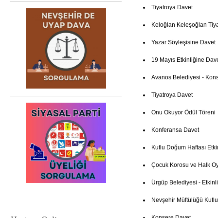
Tiyatroya Davet
Keloğlan Keleşoğlan Tiya
Yazar Söyleşisine Davet
19 Mayıs Etkinliğine Dav
Avanos Belediyesi - Kon
Tiyatroya Davet
Onu Okuyor Ödül Töreni
Konferansa Davet
Kutlu Doğum Haftası Etki
Çocuk Korosu ve Halk Oy
Ürgüp Belediyesi - Etkinl
Nevşehir Müftülüğü Kutl
Konsere Davet