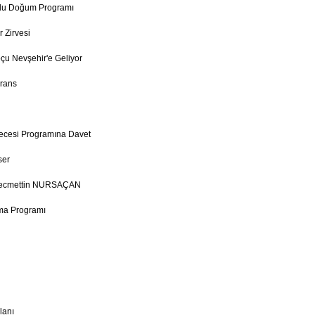
utlu Doğum Programı
r Zirvesi
çu Nevşehir'e Geliyor
rans
ecesi Programına Davet
ser
Necmettin NURSAÇAN
ma Programı
lanı