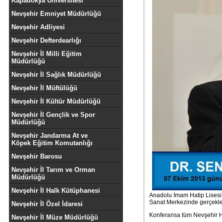
Kapadokya Üniversitesi
Nevşehir Emniyet Müdürlüğü
Nevşehir Adliyesi
Nevşehir Defterdearlığı
Nevşehir İl Milli Eğitim
Müdürlüğü
Nevşehir İl Sağlık Müdürlüğü
Nevşehir İl Müftülüğü
Nevşehir İl Kültür Müdürlüğü
Nevşehir İl Gençlik ve Spor
Müdürlüğü
Nevşehir Jandarma At ve
Köpek Eğitim Komutanlığı
Nevşehir Barosu
Nevşehir İl Tarım ve Orman
Müdürlüğü
Nevşehir İl Halk Kütüphanesi
Anadolu İmam Hatip Lisesi 
Sanat Merkezinde gerçekleş
Nevşehir İl Özel İdaresi
Konferansa tüm Nevşehir Ha
Nevşehir İl Müze Müdürlüğü