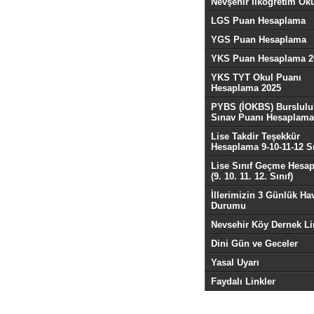
Nevşehir İlköğretim Oku
LGS Puan Hesaplama
YGS Puan Hesaplama
YKS Puan Hesaplama 2
YKS TYT Okul Puanı
Hesaplama 2025
PYBS (İOKBS) Burslulu
Sınav Puanı Hesaplama
Lise Takdir Teşekkür
Hesaplama 9-10-11-12 Sı
Lise Sınıf Geçme Hesa
(9. 10. 11. 12. Sınıf)
İllerimizin 3 Günlük Ha
Durumu
Nevsehir Köy Dernek Li
Dini Gün ve Geceler
Yasal Uyarı
Faydalı Linkler