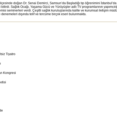
lçesinde doğan Dr. Senai Demirci, Samsun’da Başladığı tıp öğrenimini İstanbul’d
ni bitirdi. Sağlık Ocağı, Yaşama Gücü ve Yürüyüşler adlı TV programlarının yapımcılı
misi seminerleri verdi. Çeşitli sağlık kuruluşlarında kalite ve kurumsal iletişim mü
e denemeleri dışında telif ve tercüme birçok eseri bulunmakta.
siz Tiyatro
ı
an Kongresi
etisi
de