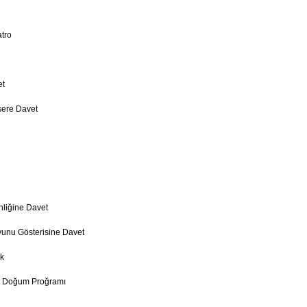
tro
et
sere Davet
nliğine Davet
unu Gösterisine Davet
ik
u Doğum Proğramı