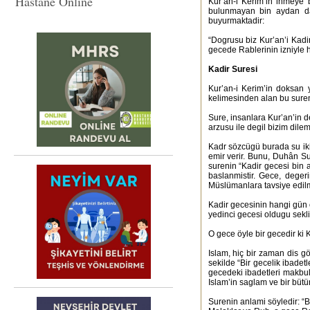
Hastane Online
Kur’an-i Kerim’in inmeye b
bulunmayan bin aydan dah
buyurmaktadir:
“Dogrusu biz Kur’an’i Kadir
gecede Rablerinin izniyle he
Kadir Suresi
Kur’an-i Kerim’in doksan y
kelimesinden alan bu suren
Sure, insanlara Kur’an’in d
arzusu ile degil bizim dilem
Kadr sözcügü burada su iki 
emir verir. Bunu, Duhân Sur
surenin “Kadir gecesi bin a
baslanmistir. Gece, deger
Müslümanlara tavsiye edilmi
Kadir gecesinin hangi gün 
yedinci gecesi oldugu sekli
O gece öyle bir gecedir ki 
Islam, hiç bir zaman dis g
sekilde “Bir gecelik ibade
gecedeki ibadetleri makbul 
Islam’in saglam ve bir bütü
Surenin anlami söyledir: “B