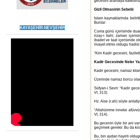
gecesini aramaya kalkisirs
Gizli Olmasinin Sebebi
Islam kaynaklarinda belirt
Bunlar:
KAYAŞEHİR-NEVŞEHİR
Cuma günü içerisinde duanin
rizay-i ilahi; zaman içeri
ibadet ve taat içerisinde o
rivayet etmis oldugu hadisi
“Kim Kadir gecesini, fazile
Kadir Gecesinde Neler Ya
Kadir gecesini, namaz kilar
Üzerinde namaz borcu olanla
Süfyan-i Sevri: “Kadir gec
VI, 313).
Hz. Aise (r.ah) söyle anlat
“Allahümme inneke afüvvün t
VI, 314).
Bu gecenin öyle bir ani var
geçirmek gerekir. Bu da kis
Bu, bin aydan hayirli oldug