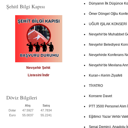
Dünyanın İlk Düşünce Ko
Şehitl Bilgi Kapısı
Ömer Döngel Oğlu Konfe
UĞUR IŞILAK KONSERİ
Nevşehir'de Muhabbet G
Nevşehir Belediyesi Kon
Nevşehirde Konferans 
Nevşehir'de Mevlana An
Nevşehir Şehit
Listesini İndir
Kuran-ı Kerim Ziyafeti
TİYATRO
Döviz Bilgileri
Konsere Davet
Alış
Satış
PTT 3500 Personel Alım İ
Dolar
47.5927
47.7834
Euro
55.0037
55.2241
Eğitimci Yazar Vehbi Vak
Senai Demirci, Anadolu İ