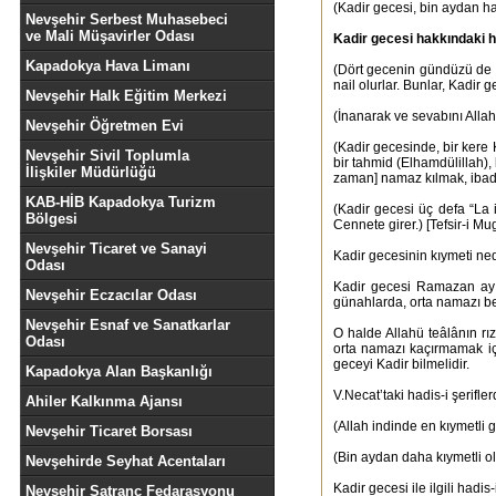
(Kadir gecesi, bin aydan hay
Nevşehir Serbest Muhasebeci
ve Mali Müşavirler Odası
Kadir gecesi hakkındaki ha
Kapadokya Hava Limanı
(Dört gecenin gündüzü de ge
nail olurlar. Bunlar, Kadir 
Nevşehir Halk Eğitim Merkezi
(İnanarak ve sevabını Allah
Nevşehir Öğretmen Evi
(Kadir gecesinde, bir kere
Nevşehir Sivil Toplumla
bir tahmid (Elhamdülillah),
İlişkiler Müdürlüğü
zaman] namaz kılmak, ibadet
KAB-HİB Kapadokya Turizm
(Kadir gecesi üç defa “La 
Bölgesi
Cennete girer.) [Tefsir-i Mu
Nevşehir Ticaret ve Sanayi
Kadir gecesinin kıymeti ned
Odası
Kadir gecesi Ramazan ayı i
Nevşehir Eczacılar Odası
günahlarda, orta namazı beş
Nevşehir Esnaf ve Sanatkarlar
O halde Allahü teâlânın rı
Odası
orta namazı kaçırmamak içi
geceyi Kadir bilmelidir.
Kapadokya Alan Başkanlığı
V.Necat’taki hadis-i şerifle
Ahiler Kalkınma Ajansı
(Allah indinde en kıymetli g
Nevşehir Ticaret Borsası
(Bin aydan daha kıymetli o
Nevşehirde Seyhat Acentaları
Kadir gecesi ile ilgili hadis
Nevşehir Satranç Fedarasyonu