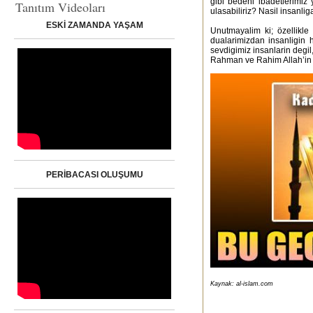
gibi bedeni ibadetlerimiz
Tanıtım Videoları
ulasabiliriz? Nasil insanlig
ESKİ ZAMANDA YAŞAM
Unutmayalim ki; özellikle
dualarimizdan insanligin 
sevdigimiz insanlarin degi
Rahman ve Rahim Allah’in ad
PERİBACASI OLUŞUMU
Kaynak: al-islam.com