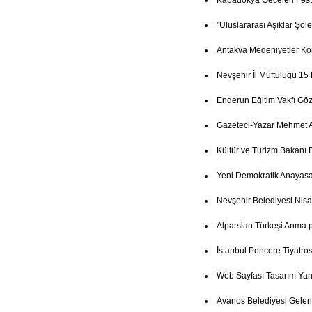
Kapadokya Geceleri Festi
"Uluslararası Aşıklar Şöl
Antakya Medeniyetler Ko
Nevşehir İl Müftülüğü 15
Enderun Eğitim Vakfı Göz
Gazeteci-Yazar Mehmet A
Kültür ve Turizm Bakanı 
Yeni Demokratik Anayasa
Nevşehir Belediyesi Nisa
Alparslan Türkeşi Anma
İstanbul Pencere Tiyatro
Web Sayfası Tasarım Yar
Avanos Belediyesi Gelenek