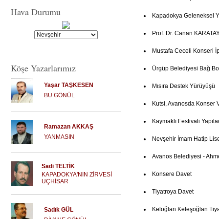
Hava Durumu
Kapadokya Geleneksel Ye
Prof. Dr. Canan KARATAY
Mustafa Ceceli Konseri İp
Köşe Yazarlarımız
Ürgüp Belediyesi Bağ Bo
Yaşar TAŞKESEN
Mısıra Destek Yürüyüşü
BU GÖNÜL
Kutsi, Avanosda Konser 
Kaymaklı Festivali Yapıla
Ramazan AKKAŞ
YANMASIN
Nevşehir İmam Hatip Lis
Avanos Belediyesi - Ahm
Sadi TELTİK
Konsere Davet
KAPADOKYA'NIN ZİRVESİ
UÇHİSAR
Tiyatroya Davet
Keloğlan Keleşoğlan Tiya
Sadık GÜL