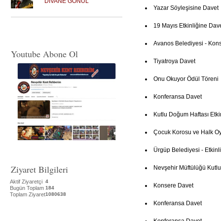
DİVANE GÖNÜL
Yazar Söyleşisine Davet
19 Mayıs Etkinliğine Dav
Avanos Belediyesi - Kon
Youtube Abone Ol
Tiyatroya Davet
Onu Okuyor Ödül Töreni
Konferansa Davet
Kutlu Doğum Haftası Etki
Çocuk Korosu ve Halk Oy
Ürgüp Belediyesi - Etkinl
Ziyaret Bilgileri
Nevşehir Müftülüğü Kutl
Aktif Ziyaretçi
4
Konsere Davet
Bugün Toplam
184
Toplam Ziyaret
1080638
Konferansa Davet