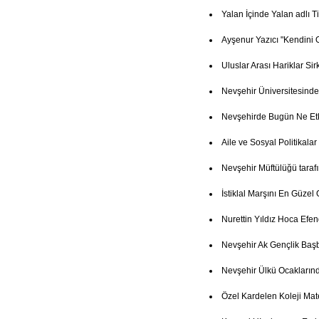
Yalan İçinde Yalan adlı T
Ayşenur Yazıcı "Kendini 
Uluslar Arası Hariklar Si
Nevşehir Üniversitesind
Nevşehirde Bugün Ne Etk
Aile ve Sosyal Politikala
Nevşehir Müftülüğü taraf
İstiklal Marşını En Güze
Nurettin Yıldız Hoca Efe
Nevşehir Ak Gençlik Baş
Nevşehir Ülkü Ocakların
Özel Kardelen Koleji Mate