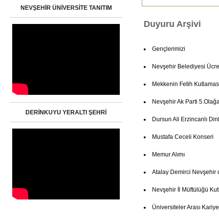
NEVŞEHİR ÜNİVERSİTE TANITIM
Duyuru Arşivi
Gençlerimizi
Nevşehir Belediyesi Ücret
Mekkenin Fetih Kutlamas
Nevşehir Ak Parti 5.Olağ
DERİNKUYU YERALTI ŞEHRİ
Dursun Ali Erzincanlı Dinl
Mustafa Ceceli Konseri
Memur Alımı
Atalay Demirci Nevşehir 
Nevşehir İl Müftülüğü K
Üniversiteler Arası Kariye