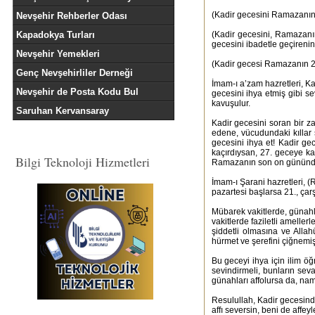
(Kadir gecesini Ramazanın
Nevşehir Rehberler Odası
Kapadokya Turları
(Kadir gecesini, Ramazan
gecesini ibadetle geçirenin 
Nevşehir Yemekleri
(Kadir gecesi Ramazanın 27
Genç Nevşehirliler Derneği
İmam-ı a’zam hazretleri, Ka
Nevşehir de Posta Kodu Bul
gecesini ihya etmiş gibi se
kavuşulur.
Saruhan Kervansaray
Kadir gecesini soran bir z
edene, vücudundaki kıllar 
gecesini ihya et! Kadir ge
kaçırdıysan, 27. geceye ka
Bilgi Teknoloji Hizmetleri
Ramazanın son on gününde 
İmam-ı Şarani hazretleri, 
pazartesi başlarsa 21., çar
Mübarek vakitlerde, günahlard
vakitlerde faziletli ameller
şiddetli olmasına ve All
hürmet ve şerefini çiğnemiş
Bu geceyi ihya için ilim ö
sevindirmeli, bunların sev
günahları affolursa da, na
Resulullah, Kadir gecesinde
affı seversin, beni de affeyl