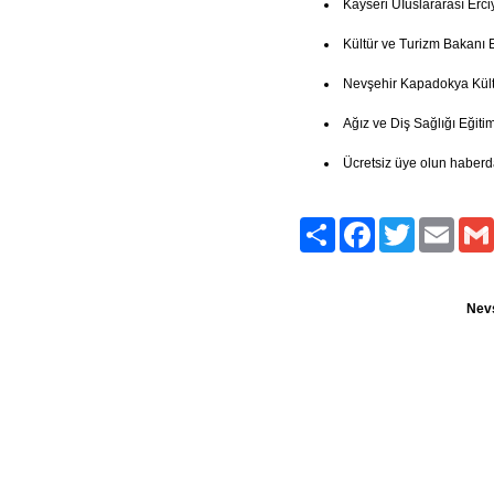
Kayseri UIuslararası Erci
Kültür ve Turizm Bakanı 
Nevşehir Kapadokya Kült
Ağız ve Diş Sağlığı Eğitim
Ücretsiz üye olun haberd
Paylaş
Facebook
Twitter
Email
Nevş