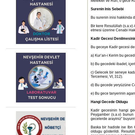
Melekler ve Ruh, o gece Rable
Surenin Inis Sebebi
Bu surenin inisi hakkinda de
Bir kere Resulüllah (s.a.v) 
etmesi üzerine Cenabi Hak, 
Kadir Gecesi Denilmesini
Bu geceye Kadir gecesi den
a) Kur’an-i Kerim bu geced
b) Bu gecedeki ibadet, içer
c) Gelecek bir seneye kadar
Tercemesi, VI, 312).
d) Bu gecede yeryüzüne Ceb
e) Bu gece tanyerinin agarm
Hangi Gecede Oldugu
Kadir gecesinin hangi gec
Peygamber (s.a.v) bunun 
gecelerde arayiniz” buyurm
Baska bir hadiste ise Ibn 
oldugu gösterildi. Resulü