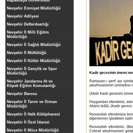
Kapadokya Üniversitesi
Nevşehir Emniyet Müdürlüğü
Nevşehir Adliyesi
Nevşehir Defterdearlığı
Nevşehir İl Milli Eğitim
Müdürlüğü
Nevşehir İl Sağlık Müdürlüğü
Nevşehir İl Müftülüğü
Nevşehir İl Kültür Müdürlüğü
Nevşehir İl Gençlik ve Spor
Kadir gecesinin önemi ne
Müdürlüğü
Nevşehir Jandarma At ve
Ramazan-ı şerif ayı için
aleyhisselamın ümmetine ma
Köpek Eğitim Komutanlığı
Nevşehir Barosu
(Allah Kadir gecesini ümme
Nevşehir İl Tarım ve Orman
Peygamber efendimiz, daha
Müdürlüğü
Allahü teâlâ, (Kadir geces
Nevşehir İl Halk Kütüphanesi
Resulullah efendimize kend
diğerlerinin işledikleri sal
Nevşehir İl Özel İdaresi
Resulullah efendimiz, (Be
Nevşehir İl Müze Müdürlüğü
Cebrail aleyhisselam gelip