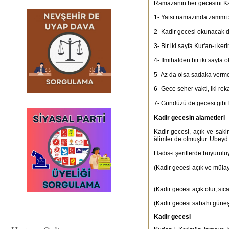
Ramazanın her gecesini Kadi
1- Yatsı namazında zammı s
2- Kadir gecesi okunacak d
3- Bir iki sayfa Kur'an-ı ker
4- İlmihalden bir iki sayfa 
5- Az da olsa sadaka verme
6- Gece seher vakti, iki rek
7- Gündüzü de gecesi gibi k
Kadir gecesin alametleri
Kadir gecesi, açık ve saki
âlimler de olmuştur. Ubeyd b
Hadis-i şeriflerde buyuruluy
(Kadir gecesi açık ve mülay
(Kadir gecesi açık olur, sı
(Kadir gecesi sabahı güneş 
Kadir gecesi