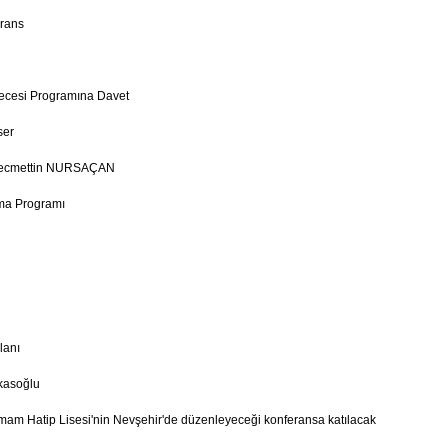
rans
ecesi Programına Davet
ser
Necmettin NURSAÇAN
ma Programı
lanı
kasoğlu
mam Hatip Lisesi'nin Nevşehir'de düzenleyeceği konferansa katılacak