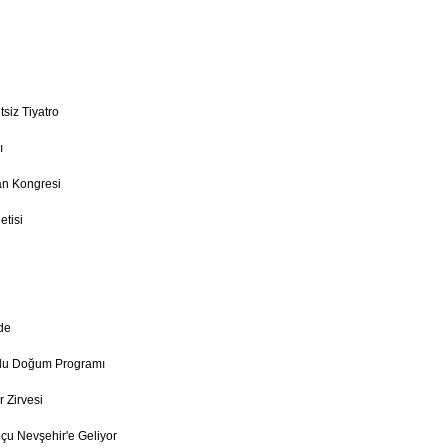
siz Tiyatro
ı
an Kongresi
etisi
de
utlu Doğum Programı
r Zirvesi
çu Nevşehir'e Geliyor