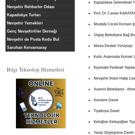
Kapadokya Geleneksel Ye
Nevşehir Rehberler Odası
Prof. Dr. Canan KARATAY
Kapadokya Turları
Nevşehir Yemekleri
Mustafa Ceceli Konseri İp
Genç Nevşehirliler Derneği
Ürgüp Belediyesi Bağ Bo
Nevşehir de Posta Kodu Bul
Mısıra Destek Yürüyüşü
Saruhan Kervansaray
Kutsi, Avanosda Konser 
Kaymaklı Festivali Yapıla
Bilgi Teknoloji Hizmetleri
Nevşehir İmam Hatip Lis
Avanos Belediyesi - Ahm
Konsere Davet
Tiyatroya Davet
Keloğlan Keleşoğlan Tiya
Yazar Söyleşisine Davet