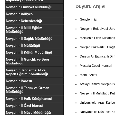
Kapadokya Üniversitesi
Duyuru Arşivi
Nevşehir Emniyet Müdürlüğü
Nevşehir Adliyesi
Gençlerimizi
Nevşehir Defterdearlığı
Nevşehir İl Milli Eğitim
Nevşehir Belediyesi Ücret
Müdürlüğü
Mekkenin Fetih Kutlamas
Nevşehir İl Sağlık Müdürlüğü
Nevşehir İl Müftülüğü
Nevşehir Ak Parti 5.Olağ
Nevşehir İl Kültür Müdürlüğü
Dursun Ali Erzincanlı Dinl
Nevşehir İl Gençlik ve Spor
Müdürlüğü
Mustafa Ceceli Konseri
Nevşehir Jandarma At ve
Köpek Eğitim Komutanlığı
Memur Alımı
Nevşehir Barosu
Atalay Demirci Nevşehir 
Nevşehir İl Tarım ve Orman
Müdürlüğü
Nevşehir İl Müftülüğü K
Nevşehir İl Halk Kütüphanesi
Üniversiteler Arası Kariye
Nevşehir İl Özel İdaresi
Dünyanın İlk Düşünce Ko
Nevşehir İl Müze Müdürlüğü