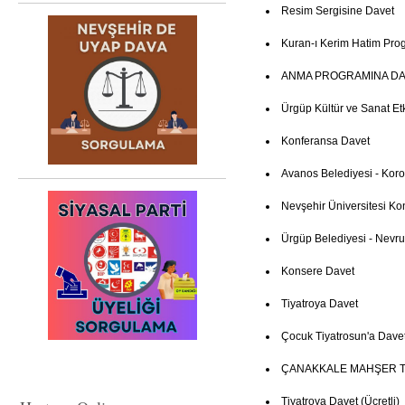
Resim Sergisine Davet
Kuran-ı Kerim Hatim Pro
ANMA PROGRAMINA DA
Ürgüp Kültür ve Sanat Etki
Konferansa Davet
Avanos Belediyesi - Kor
Nevşehir Üniversitesi Ko
Ürgüp Belediyesi - Nevruz
Konsere Davet
Tiyatroya Davet
Çocuk Tiyatrosun'a Dave
ÇANAKKALE MAHŞER T
Tiyatroya Davet (Ücretli)