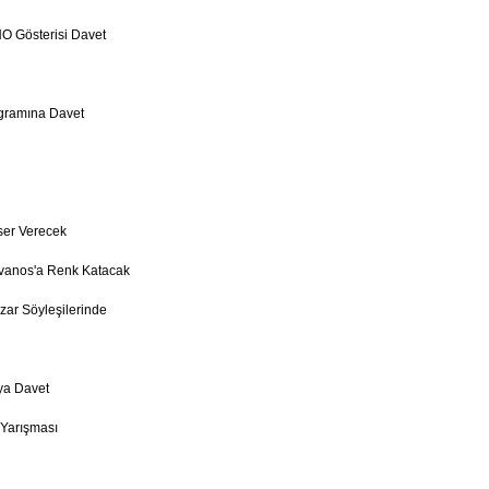
O Gösterisi Davet
gramına Davet
ser Verecek
Avanos'a Renk Katacak
zar Söyleşilerinde
ya Davet
 Yarışması