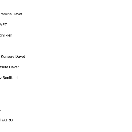
gramına Davet
VET
nlikleri
o Konsere Davet
nsere Davet
 Şenlikleri
t
İYATRO