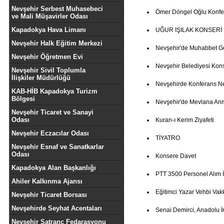
Nevşehir Serbest Muhasebeci
Ömer Döngel Oğlu Konfe
ve Mali Müşavirler Odası
Kapadokya Hava Limanı
UĞUR IŞILAK KONSERİ
Nevşehir Halk Eğitim Merkezi
Nevşehir'de Muhabbet G
Nevşehir Öğretmen Evi
Nevşehir Belediyesi Kon
Nevşehir Sivil Toplumla
İlişkiler Müdürlüğü
Nevşehirde Konferans 
KAB-HİB Kapadokya Turizm
Bölgesi
Nevşehir'de Mevlana An
Nevşehir Ticaret ve Sanayi
Odası
Kuran-ı Kerim Ziyafeti
Nevşehir Eczacılar Odası
TİYATRO
Nevşehir Esnaf ve Sanatkarlar
Odası
Konsere Davet
Kapadokya Alan Başkanlığı
PTT 3500 Personel Alım İ
Ahiler Kalkınma Ajansı
Eğitimci Yazar Vehbi Vak
Nevşehir Ticaret Borsası
Nevşehirde Seyhat Acentaları
Senai Demirci, Anadolu İ
Nevşehir Satranç Fedarasyonu