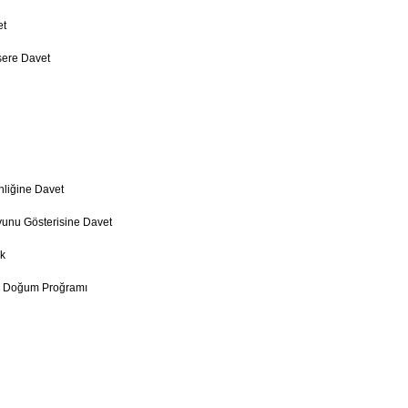
et
sere Davet
nliğine Davet
unu Gösterisine Davet
ik
u Doğum Proğramı