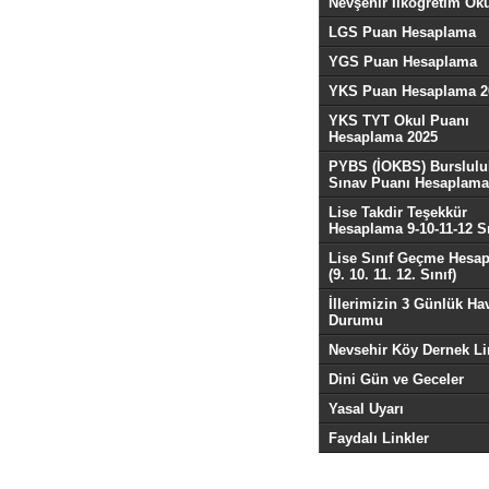
Nevşehir İlköğretim Oku
LGS Puan Hesaplama
YGS Puan Hesaplama
YKS Puan Hesaplama 2
YKS TYT Okul Puanı
Hesaplama 2025
PYBS (İOKBS) Burslulu
Sınav Puanı Hesaplama
Lise Takdir Teşekkür
Hesaplama 9-10-11-12 Sı
Lise Sınıf Geçme Hesa
(9. 10. 11. 12. Sınıf)
İllerimizin 3 Günlük Ha
Durumu
Nevsehir Köy Dernek Li
Dini Gün ve Geceler
Yasal Uyarı
Faydalı Linkler