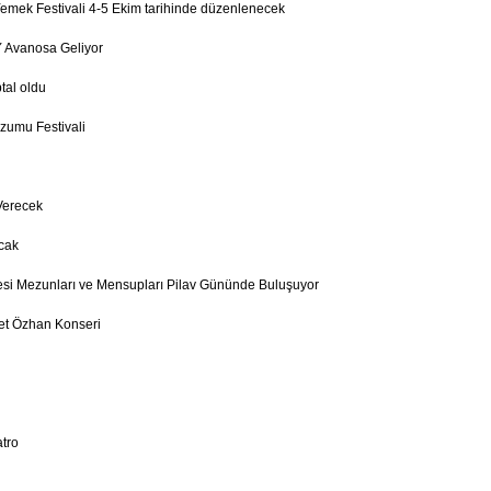
mek Festivali 4-5 Ekim tarihinde düzenlenecek
 Avanosa Geliyor
tal oldu
zumu Festivali
Verecek
cak
esi Mezunları ve Mensupları Pilav Gününde Buluşuyor
et Özhan Konseri
tro