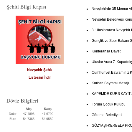
Şehitl Bilgi Kapısı
Nevşlehirde 35 Memur Al
Nevsehir Belediyesi Kon
3. Uluslararası Nevşehir 
Gençlik ve Spor Bakanı Su
Konferansa Davet
Uluslar Arası 7. Kapadoky
Nevşehir Şehit
Cumhuriyet Bayramınız K
Listesini İndir
Kurban Bayramı Mesajı
KAPEMDE KURS KAYITL
Döviz Bilgileri
Forum Çocuk Kulübü
Alış
Satış
Dolar
47.4896
47.6799
Göreme Belediyesi
Euro
54.7365
54.9559
GÖZYAŞI-KERBELA PR