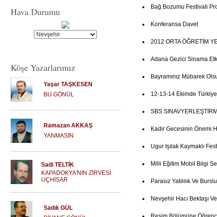
Bağ Bozumu Festivali Pr
Hava Durumu
Konferansa Davet
2012 ORTA ÖĞRETİM Y
Adana Gezici Sinama Etkin
Köşe Yazarlarımız
Bayramınız Mübarek Ols
Yaşar TAŞKESEN
12-13-14 Ekimde Türkiye
BU GÖNÜL
SBS SINAVYERLEŞTİRM
Ramazan AKKAŞ
Kadir Gecesinin Önemi 
YANMASIN
Ugur Işılak Kaymaklı Fest
Milli Eğitim Mobil Bilgi Se
Sadi TELTİK
KAPADOKYA'NIN ZİRVESİ
UÇHİSAR
Parasız Yatılılık Ve Burs
Nevşehir Hacı Bektaşı Ve
Sadık GÜL
Resim Bölümüne Öğrenci