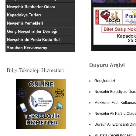
Nevşehir Rehberler Odası
Kapadokya Turları
Nevşehir Yemekleri
Genç Nevşehirliler Derneği
Nevşehir de Posta Kodu Bul
Saruhan Kervansaray
Duyuru Arşivi
Bilgi Teknoloji Hizmetleri
Gençlerimizi
Nevşehir Belediyesi Ücret
Mekkenin Fetih Kutlamas
Nevşehir Ak Parti 5.Olağ
Dursun Ali Erzincanlı Dinl
Mustafa Ceceli Konseri