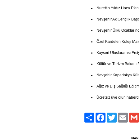
Nurettin Yıldız Hoca Efe
Nevşehir Ak Gençlik Baş
Nevşehir Ülkü Ocakların
Özel Kardelen Koleji Mate
Kayseri UIuslararası Erci
Kültür ve Turizm Bakanı 
Nevşehir Kapadokya Kült
Ağız ve Diş Sağlığı Eğitim
Ücretsiz üye olun haberd
Paylaş
Facebook
Twitter
Email
Nevş