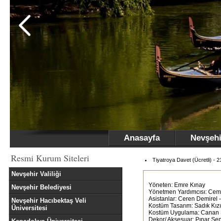
Anasayfa
Nevşehi
Resmi Kurum Siteleri
Tiyatroya Davet (Ücretli) - 
Nevşehir Valiliği
Yöneten: Emre Kınay
Nevşehir Belediyesi
Yönetmen Yardımcısı: Ce
Asistanlar: Ceren Demirel 
Nevşehir Hacıbektaş Veli
Kostüm Tasarım: Sadık Kız
Üniversitesi
Kostüm Uygulama: Canan 
Dekor/ Aksesuar: Pınar Şe