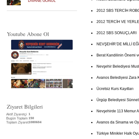
DİVANE GÖNÜL
2012 SBS TERCİH ROB
2012 TERCİH VE YERL
Youtube Abone Ol
2012 SBS SONUÇLARI
NEVŞEHİR’DE MİLLİ E
Berat Kandilinin Önemi v
Nevşehir Belediyesi Mus
Avanos Belediyesi Zara 
Ücretsiz Kurs Kayıtları
Ürgüp Belediyesi Sünne
Ziyaret Bilgileri
Nevşehirde 113 Memur Al
Aktif Ziyaretçi
1
Bugün Toplam
150
Avanos da Sinama ve Oy
Toplam Ziyaret
1080604
Türkiye Minikler Halk Oyu