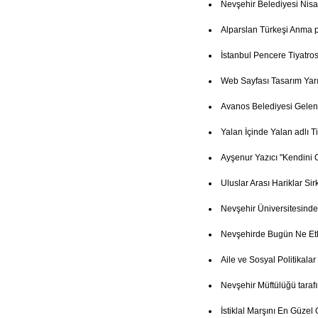
Nevşehir Belediyesi Nisa
Alparslan Türkeşi Anma
İstanbul Pencere Tiyatro
Web Sayfası Tasarım Yar
Avanos Belediyesi Gelenek
Yalan İçinde Yalan adlı T
Ayşenur Yazıcı "Kendini 
Uluslar Arası Hariklar Si
Nevşehir Üniversitesind
Nevşehirde Bugün Ne Etk
Aile ve Sosyal Politikala
Nevşehir Müftülüğü taraf
İstiklal Marşını En Güze