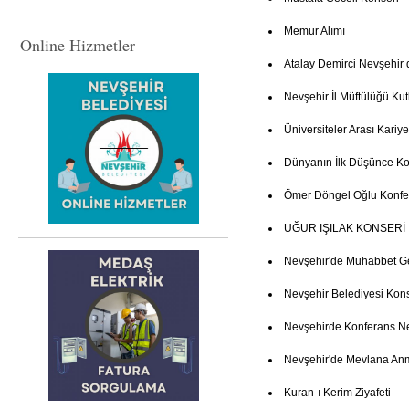
Memur Alımı
Online Hizmetler
Atalay Demirci Nevşehir 
Nevşehir İl Müftülüğü K
Üniversiteler Arası Kariye
Dünyanın İlk Düşünce Ko
Ömer Döngel Oğlu Konfe
UĞUR IŞILAK KONSERİ
Nevşehir'de Muhabbet G
Nevşehir Belediyesi Kon
Nevşehirde Konferans 
Nevşehir'de Mevlana An
Kuran-ı Kerim Ziyafeti