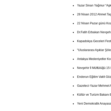
Yazar Sinan Yağmur “Aşk
28 Nisan 2012 Ahmet Ta
22 Nisan Pazar günü Koz
Dr.Fatih Erbakan Nevşehi
Kapadokya Geceleri Festi
"Uluslararası Aşıklar Şöl
Antakya Medeniyetler Ko
Nevşehir İl Müftülüğü 15
Enderun Eğitim Vakfı Göz
Gazeteci-Yazar Mehmet A
Kültür ve Turizm Bakanı 
Yeni Demokratik Anayasa