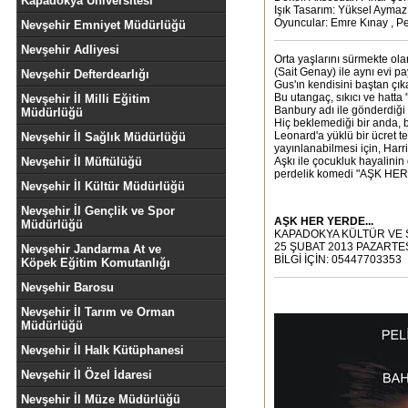
Kapadokya Üniversitesi
Işık Tasarım: Yüksel Aymaz
Oyuncular: Emre Kınay , P
Nevşehir Emniyet Müdürlüğü
Nevşehir Adliyesi
Orta yaşlarını sürmekte ola
(Sait Genay) ile aynı evi pa
Nevşehir Defterdearlığı
Gus'ın kendisini baştan çıka
Bu utangaç, sıkıcı ve hatta
Nevşehir İl Milli Eğitim
Banbury adı ile gönderdiği
Müdürlüğü
Hiç beklemediği bir anda, b
Leonard'a yüklü bir ücret t
Nevşehir İl Sağlık Müdürlüğü
yayınlanabilmesi için, Harr
Nevşehir İl Müftülüğü
Aşkı ile çocukluk hayalini
perdelik komedi "AŞK HER
Nevşehir İl Kültür Müdürlüğü
Nevşehir İl Gençlik ve Spor
AŞK HER YERDE...
Müdürlüğü
KAPADOKYA KÜLTÜR VE 
25 ŞUBAT 2013 PAZARTES
Nevşehir Jandarma At ve
BİLGİ İÇİN: 05447703353
Köpek Eğitim Komutanlığı
Nevşehir Barosu
Nevşehir İl Tarım ve Orman
Müdürlüğü
Nevşehir İl Halk Kütüphanesi
Nevşehir İl Özel İdaresi
Nevşehir İl Müze Müdürlüğü