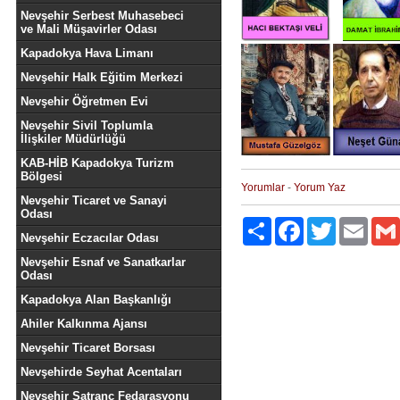
Nevşehir Serbest Muhasebeci
ve Mali Müşavirler Odası
Kapadokya Hava Limanı
Nevşehir Halk Eğitim Merkezi
Nevşehir Öğretmen Evi
Nevşehir Sivil Toplumla
İlişkiler Müdürlüğü
KAB-HİB Kapadokya Turizm
Bölgesi
Yorumlar
-
Yorum Yaz
Nevşehir Ticaret ve Sanayi
Odası
Paylaş
Facebook
Twitter
Email
Nevşehir Eczacılar Odası
Nevşehir Esnaf ve Sanatkarlar
Odası
Kapadokya Alan Başkanlığı
Ahiler Kalkınma Ajansı
Nevşehir Ticaret Borsası
Nevşehirde Seyhat Acentaları
Nevşehir Satranç Fedarasyonu