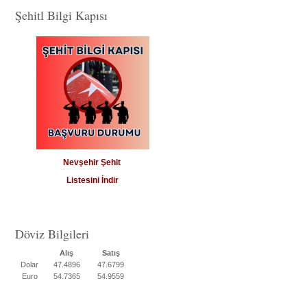
Şehitl Bilgi Kapısı
Nevşehir Şehit
Listesini İndir
Döviz Bilgileri
Alış
Satış
Dolar
47.4896
47.6799
Euro
54.7365
54.9559