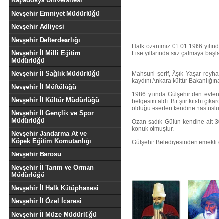
Kapadokya Üniversitesi
Nevşehir Emniyet Müdürlüğü
Nevşehir Adliyesi
Nevşehir Defterdearlığı
Halk ozanımız 01.01.1966 yılında
Nevşehir İl Milli Eğitim
Lise yıllarında saz çalmaya başla
Müdürlüğü
Nevşehir İl Sağlık Müdürlüğü
Mahsuni şerif, Âşık Yaşar reyha
kaydını Ankara kültür Bakanlığın
Nevşehir İl Müftülüğü
1986 yılında Gülşehir’den evleni
Nevşehir İl Kültür Müdürlüğü
belgesini aldı. Bir şiir kitabı çı
olduğu eserleri kendine has üslub
Nevşehir İl Gençlik ve Spor
Müdürlüğü
Ozan sadık Gülün kendine ait 30
konuk olmuştur.
Nevşehir Jandarma At ve
Köpek Eğitim Komutanlığı
Gülşehir Belediyesinden emekli o
Nevşehir Barosu
Nevşehir İl Tarım ve Orman
Müdürlüğü
Nevşehir İl Halk Kütüphanesi
Nevşehir İl Özel İdaresi
Nevşehir İl Müze Müdürlüğü