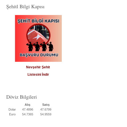
Şehitl Bilgi Kapısı
Nevşehir Şehit
Listesini İndir
Döviz Bilgileri
Alış
Satış
Dolar
47.4896
47.6799
Euro
54.7365
54.9559