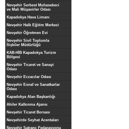
Nevşehir Serbest Muhasebeci
ve Mali Müşavirler Odası
Kapadokya Hava Limanı
Nevşehir Halk Eğitim Merkezi
Nevşehir Öğretmen Evi
Nevşehir Sivil Toplumla
İlişkiler Müdürlüğü
KAB-HİB Kapadokya Turizm
Bölgesi
Nevşehir Ticaret ve Sanayi
Odası
Nevşehir Eczacılar Odası
Nevşehir Esnaf ve Sanatkarlar
Odası
Kapadokya Alan Başkanlığı
Ahiler Kalkınma Ajansı
Nevşehir Ticaret Borsası
Nevşehirde Seyhat Acentaları
Nevşehir Satranç Fedarasyonu