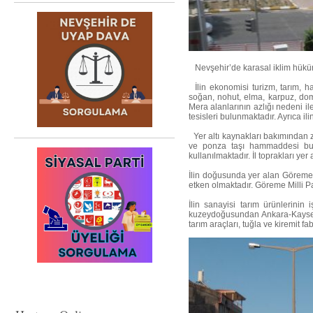
Nevşehir’de karasal iklim hüküm s
İlin ekonomisi turizm, tarım, ha
soğan, nohut, elma, karpuz, doma
Mera alanlarının azlığı nedeni il
tesisleri bulunmaktadır. Ayrıca il
Yer altı kaynakları bakımından ze
ve ponza taşı hammaddesi bulun
kullanılmaktadır. İl toprakları y
İlin doğusunda yer alan Göreme V
etken olmaktadır. Göreme Milli P
İlin sanayisi tarım ürünlerinin 
kuzeydoğusundan Ankara-Kayseri
tarım araçları, tuğla ve kiremit fab