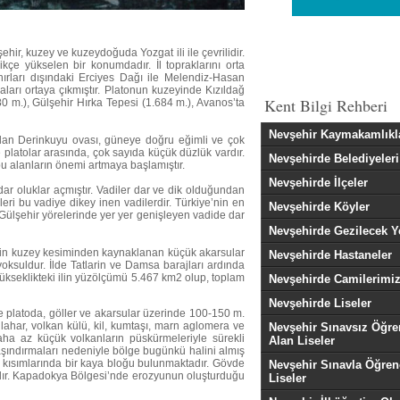
r, kuzey ve kuzeydoğuda Yozgat ili ile çevrilidir.
ikçe yükselen bir konumdadır. İl topraklarını orta
ınırları dışındaki Erciyes Dağı ile Melendiz-Hasan
caları ortaya çıkmıştır. Platonun kuzeyinde Kızıldağ
Kent Bilgi Rehberi
 m.), Gülşehir Hırka Tepesi (1.684 m.), Avanos’ta
Nevşehir Kaymakamlıkl
 olan Derinkuyu ovası, güneye doğru eğimli ve çok
 platolar arasında, çok sayıda küçük düzlük vardır.
Nevşehirde Belediyeleri
bu alanların önemi artmaya başlamıştır.
Nevşehirde İlçeler
dar oluklar açmıştır. Vadiler dar ve dik olduğundan
eri bu vadiye dikey inen vadilerdir. Türkiye’nin en
Nevşehirde Köyler
 Gülşehir yörelerinde yer yer genişleyen vadide dar
Nevşehirde Gezilecek Y
. İlin kuzey kesiminden kaynaklanan küçük akarsular
Nevşehirde Hastaneler
yoksuldur. İlde Tatlarin ve Damsa barajları ardında
ükseklikteki ilin yüzölçümü 5.467 km2 olup, toplam
Nevşehirde Camilerimi
Nevşehirde Liseler
 platoda, göller ve akarsular üzerinde 100-150 m.
f, lahar, volkan külü, kil, kumtaşı, marn aglomera ve
Nevşehir Sınavsız Öğre
aha az küçük volkanların püskürmeleriyle sürekli
Alan Liseler
aşındırmaları nedeniyle bölge bugünkü halini almış
e kısımlarında bir kaya bloğu bulunmaktadır. Gövde
Nevşehir Sınavla Öğren
tadır. Kapadokya Bölgesi’nde erozyunun oluşturduğu
Liseler