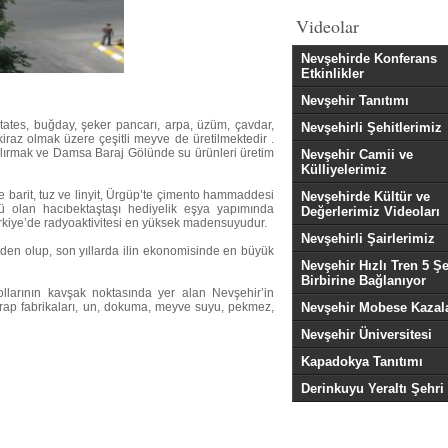
Videolar
Nevşehirde Konferans
Etkinlikler
Nevşehir Tanıtımı
patates, buğday, şeker pancarı, arpa, üzüm, çavdar,
Nevşehirli Şehitlerimiz
iraz olmak üzere çeşitli meyve de üretilmektedir .
Kızılırmak ve Damsa Baraj Gölünde su ürünleri üretim
Nevşehir Camii ve
Külliyelerimiz
e barit, tuz ve linyit, Ürgüp’te çimento hammaddesi
Nevşehirde Kültür ve
rü olan hacıbektaştaşı hediyelik eşya yapımında
Değerlerimiz Videoları
 Türkiye’de radyoaktivitesi en yüksek madensuyudur.
Nevşehirli Şairlerimiz
inden olup, son yıllarda ilin ekonomisinde en büyük
Nevşehir Hızlı Tren 5 Şe
Birbirine Bağlanıyor
ayollarının kavşak noktasında yer alan Nevşehir’in
ap fabrikaları, un, dokuma, meyve suyu, pekmez,
Nevşehir Mobese Kazala
Nevşehir Üniversitesi
Kapadokya Tanıtımı
Derinkuyu Yeraltı Şehri