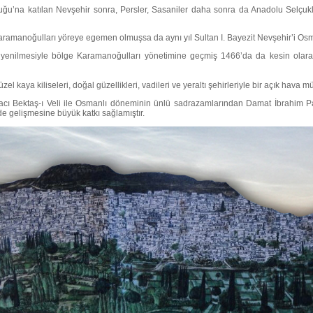
ğu’na katılan Nevşehir sonra, Persler, Sasaniler daha sonra da Anadolu Selçuklu
ramanoğulları yöreye egemen olmuşsa da aynı yıl Sultan I. Bayezit Nevşehir’i Osman
a yenilmesiyle bölge Karamanoğulları yönetimine geçmiş 1466’da da kesin olara
l kaya kiliseleri, doğal güzellikleri, vadileri ve yeraltı şehirleriyle bir açık hava
ı Bektaş-ı Veli ile Osmanlı döneminin ünlü sadrazamlarından Damat İbrahim Pa
de gelişmesine büyük katkı sağlamıştır.