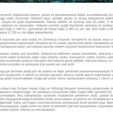
Nevşehir, doğusunda Kayseri, güney ve güneybatısında Niğde, kuzeybatısında Kırşehi
uğu artan Kızılırmak Vadisinin ikiye ayırdığı, güney ve kuzey bölgelerine gidild
 oluşan bir plato kaplamaktadır. Akarsu vadileri ile yarılmış olan bu plato, il s
 yığılması ile oluşmuştur. Volkanik arazinin çeşitli biçimlerde aşınması ile periba
l Dağı (1.949 m.), güneyinde de Erdaş Dağı (1.982 m.) yer aşır. Oylu Dağı (1.680
epesi (1.339 m.) ilin diğer yükseltileridir.
rmak boyunda yer alan ovalar ile Derinkuyu Ovasıdır. Nevşehir’in en büyük ovası
alüvyonlarla kaplanmıştır. Nevşehir’de bu ovalar dışında kimi taban topraklarda ve
mamalarına karşın, son yıllarda tarımda modern araçların kullanımının artmasıyla, 
ısından vadiler çok önemlidir. Volkanik lav tüflerden oluşan kesimlerde, akarsular 
 önemli vadisi Kızılırmak vadisi olup Göreme vadisi, Karacaören vadisi, Damsa vadil
 olan Kızılırmak vadisinin Nevşehir’deki bölümü geniş değildir. Yalnızca Avanos ve
disine kuzeyden ve güneyden çok sayıda yan vadi açılır.
 olup,çok derinden aktığı için de sulama ve diğer şekillerde yararlanılamamaktadır
rını oluştururlar. İl toprak ve jeolojik yapısının sonucu olarak akarsu bakımından 
pay göller bulunmaktadır. Doğal göl yoktur. Deniz seviyesinden ortalama 1.150 m. y
 volkan olan Erciyes, Hasan Dağı ve Göllüdağ Nevşehir yöresinde, püskürmeler ile
tabakalarını oluşturmuştur. Bu tabakanın bünyesinde tüften başka tüffit, ignimbirit tü
ulunmaktadır. Ana volkanlardan püsküren maddelerle şekillenen plato, şiddeti d
’den başlayarak başta Kızılırmak olmak üzere akarsu ve göllerin bu tüf tabakasını 
ğlamıştır. Daha çok Ürgüp civarında bulunan peribacaları konik gövdeli olup, tep
luşmuş kayaçtan; şapka kısmı ise lahar ve ignimbirit gibi sert kayaçlardan oluşmak
 mantar biçimli, sütunlu ve sivri kayalardır.