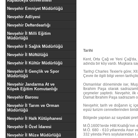
Kapadokya Üniversitesi
Nevşehir Emniyet Müdürlüğü
Nevşehir Adliyesi
Nevşehir Defterdearlığı
Nevşehir İl Milli Eğitim
Müdürlüğü
Nevşehir İl Sağlık Müdürlüğü
Tarihi
Nevşehir İl Müftülüğü
Kent, Orta Çağ ve Yeni Çağ'da, 
Nevşehir İl Kültür Müdürlüğü
adında bir köy vardı. Muşkara sağ
Nevşehir İl Gençlik ve Spor
Tarihçi Charles Texier'e göre; XI
Müdürlüğü
Çevre ile ilgili bilgi veren tarih
Nevşehir Jandarma At ve
Osmanlılar döneminde ise; Muşkar
Köpek Eğitim Komutanlığı
İbrahim Paşa olarak sadrazamlı
çeşmeler yaptırdı.
Nevşehir, ilk
Nevşehir Barosu
Damat İbrahim Paşa sadrazam old
Nevşehir İl Tarım ve Orman
Nevşehir, tarih ve doğanın iç içe
eşsiz turizm cennetlerinden biridi
Müdürlüğü
Bölgede yapılan az sayıdaki prehi
Nevşehir İl Halk Kütüphanesi
M.Ö.1600’lerde Hitit Krallığı’nın 
Nevşehir İl Özel İdaresi
M.Ö. 680 - 610 yıllarında Asur v
332 yılında Pers soylularından I.
Nevşehir İl Müze Müdürlüğü