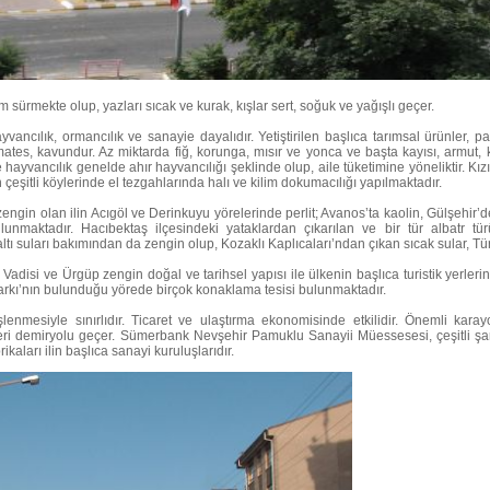
ürmekte olup, yazları sıcak ve kurak, kışlar sert, soğuk ve yağışlı geçer.
yvancılık, ormancılık ve sanayie dayalıdır. Yetiştirilen başlıca tarımsal ürünler, 
tes, kavundur. Az miktarda fiğ, korunga, mısır ve yonca ve başta kayısı, armut, k
e hayvancılık genelde ahır hayvancılığı şeklinde olup, aile tüketimine yöneliktir. 
in çeşitli köylerinde el tezgahlarında halı ve kilim dokumacılığı yapılmaktadır.
ngin olan ilin Acıgöl ve Derinkuyu yörelerinde perlit; Avanos’ta kaolin, Gülşehir’d
maktadır. Hacıbektaş ilçesindeki yataklardan çıkarılan ve bir tür albatr tü
er altı suları bakımından da zengin olup, Kozaklı Kaplıcaları’ndan çıkan sıcak sular,
adisi ve Ürgüp zengin doğal ve tarihsel yapısı ile ülkenin başlıca turistik yerler
arkı’nın bulunduğu yörede birçok konaklama tesisi bulunmaktadır.
işlenmesiyle sınırlıdır. Ticaret ve ulaştırma ekonomisinde etkilidir. Önemli kar
 demiryolu geçer. Sümerbank Nevşehir Pamuklu Sanayii Müessesesi, çeşitli şar
rikaları ilin başlıca sanayi kuruluşlarıdır.