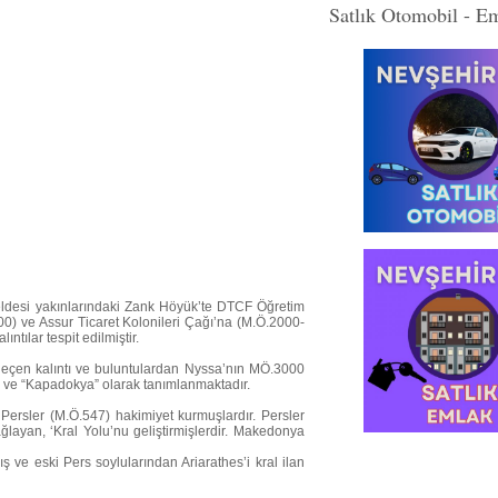
Satlık Otomobil - E
 beldesi yakınlarındaki Zank Höyük’te DTCF Öğretim
0) ve Assur Ticaret Kolonileri Çağı’na (M.Ö.2000-
ntılar tespit edilmiştir.
geçen kalıntı ve buluntulardan Nyssa’nın MÖ.3000
ş ve “Kapadokya” olarak tanımlanmaktadır.
ersler (M.Ö.547) hakimiyet kurmuşlardır. Persler
ğlayan, ‘Kral Yolu’nu geliştirmişlerdir. Makedonya
 ve eski Pers soylularından Ariarathes’i kral ilan