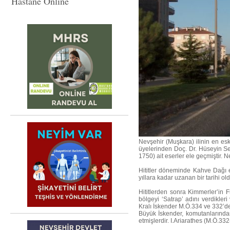
Hastane Online
Nevşehir (Muşkara) ilinin en es
üyelerinden Doç. Dr. Hüseyin Se
1750) ait eserler ele geçmiştir. N
Hititler döneminde Kahve Dağı 
yıllara kadar uzanan bir tarihi 
Hititlerden sonra Kimmerler’in
bölgeyi ‘Satrap’ adını verdikler
Kralı İskender M.Ö.334 ve 332’de
Büyük İskender, komutanlarından 
etmişlerdir. I.Ariarathes (M.Ö.332