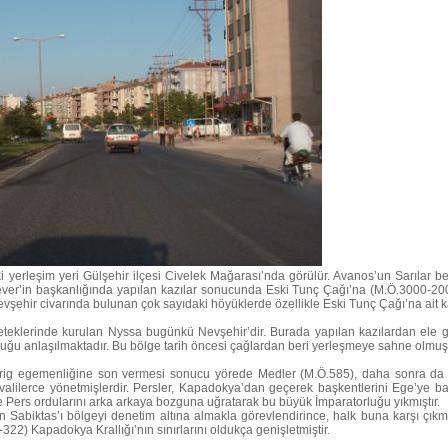
ki yerleşim yeri Gülşehir ilçesi Civelek Mağarası’nda görülür. Avanos’un Sarılar
ver’in başkanlığında yapılan kazılar sonucunda Eski Tunç Çağı’na (M.Ö.3000-200
evşehir civarında bulunan çok sayıdaki höyüklerde özellikle Eski Tunç Çağı’na ait kalı
eteklerinde kurulan Nyssa bugünkü Nevşehir’dir. Burada yapılan kazılardan ele 
olduğu anlaşılmaktadır. Bu bölge tarih öncesi çağlardan beri yerleşmeye sahne olmu
 Frig egemenliğine son vermesi sonucu yörede Medler (M.Ö.585), daha sonra da P
i valilerce yönetmişlerdir. Persler, Kapadokya’dan geçerek başkentlerini Ege’ye ba
 Pers ordularını arka arkaya bozguna uğratarak bu büyük İmparatorluğu yıkmıştır.
Sabiktas’ı bölgeyi denetim altına almakla görevlendirince, halk buna karşı çıkmış
-322) Kapadokya Krallığı’nın sınırlarını oldukça genişletmiştir.