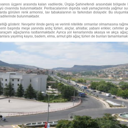
anos üçgeni arasında kalan vadilerde, Ürgüp-Şahinefendi arasındaki bölgede N
 civarında bulunmaktadır. Peribacalarının dışında vadi yamaçlarında yağmur sular
larda görülen renk armonisi, lav tabakalarının ısı farkından dolayıdır. Bu oluşu
vadilerinde bulunmaktadır.
zelliği gösterir. Nevşehir ilinde geniş ve verimli nitelikte ormanlar olmamasına rağm
kilerin başında meşe yanında ardıç türleri, alıçlar, ahlatlar, yabani erikler, cehril
araçam ağaçlarına rastlanmaktadır. Ayrıca yol kenarlarında akasya ve akça ağaçl
 alanlara yayılmış kayısı, badem, elma, armut gibi ağaç türleri de bunları tamamlamakt