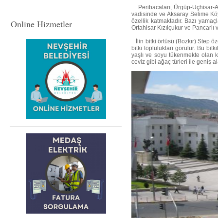
Peribacaları, Ürgüp-Uçhisar-Av
vadisinde ve Aksaray Selime Köyü
özellik katmaktadır. Bazı yamaç
Online Hizmetler
Ortahisar Kızılçukur ve Pancarlı 
İlin bitki örtüsü (Bozkır) Step ö
bitki toplulukları görülür. Bu bit
yaşlı ve soyu tükenmekte olan k
ceviz gibi ağaç türleri ile geniş