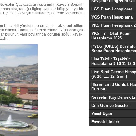
Nevşehir İlköğretim Oku
evşehir Çat kasabası civarında, Kayseri Soğanlı
ının oluşturduğu ilginç kıvrımlar bölgeye ayrı bir
LGS Puan Hesaplama
mlar Uçhisar, Çavuşin-Güllüdere, göreme-Meskendir,
YGS Puan Hesaplama
YKS Puan Hesaplama 2
en ilin çeşitli yörelerinde orman olarak kabul edilen
er gelmektedir. Hodul Dağı eteklerinde az da olsa çok
YKS TYT Okul Puanı
ar bulunur. Vadi boylarında görülen söğüt, kavak,
Hesaplama 2025
adır.
PYBS (İOKBS) Burslulu
Sınav Puanı Hesaplama
Lise Takdir Teşekkür
Hesaplama 9-10-11-12 Sı
Lise Sınıf Geçme Hesa
(9. 10. 11. 12. Sınıf)
İllerimizin 3 Günlük Ha
Durumu
Nevsehir Köy Dernek Li
Dini Gün ve Geceler
Yasal Uyarı
Faydalı Linkler