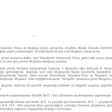
____
Seandos; Nissa ve Muşkara adıyla anılıyordu. Anadolu, Büyük Selçuklu Devleti'n
lam yapılı anlamındadır. 18 evlik küçük bir köy olan Muşkara olarak anıldı.
I. yüzyıl sonlarına doğru, yani Selçuklular zamanında, Nissa şehri halkı yavaş yavaş
çiler, bu yeni göç yerinin Muşkara olduğunu yazarlar.
a yerine Nevşehir kullanılmaya başlandı. II. Beyazıt'ın oğlu Şehzade III. Ahmet'
ğa getirildiğinde, doğduğu kent olan Muşkara'da büyük bayındırlık hareketine g
 dönemlerde “Nyssa”, daha sonraki dönemlerde “Soandos Nisa” ve “Muşkara” adla
uğunda “Muşkara” adını değiştirerek kente “Yenişehir” anlamına gelen Nevşehir ad
 geçerek, bütünsel bir güzellik sergilediği beldeleri ve bölgede yaşamış uygarlıkları
r.
storik araştırmalardan Neolitik (M.Ö. 7 bin) dönemine ait yerleşmeler saptanmıştır.
egemenliği altında olan kente, M.Ö. 12 yüzyılda göç kavimlerinin, M.Ö. 7. yüzyılda Ki
e M.Ö. 610 - 550 yıllarında Med egemenliğinin ardından Perslerin yönetimine girer
 Ariarathes bağımsız Kappadokia Krallığı’nı kurmuştur.