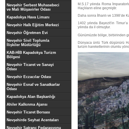
M.S.17 yılında Roma İmparatorlu
Nevşehir Serbest Muhasebeci
Haçlıların eline geçmiştir.
ve Mali Müşavirler Odası
Daha sonra İlhanlı ve 1398’de Ka
Kapadokya Hava Limanı
1402 yılında Bayezit’in Timur’
Nevşehir Halk Eğitim Merkezi
yılında da il olmuştur.
Nevşehir Öğretmen Evi
Günümüzde bölge, birbirinden güze
Nevşehir Sivil Toplumla
Dünyaca ünlü Türk düşünürü Hac
İlişkiler Müdürlüğü
turizm hareketlerinin olumlu yön
KAB-HİB Kapadokya Turizm
Bölgesi
Nevşehir Ticaret ve Sanayi
Odası
Nevşehir Eczacılar Odası
Nevşehir Esnaf ve Sanatkarlar
Odası
Kapadokya Alan Başkanlığı
Ahiler Kalkınma Ajansı
Nevşehir Ticaret Borsası
Nevşehirde Seyhat Acentaları
Nevşehir Satranç Fedarasyonu