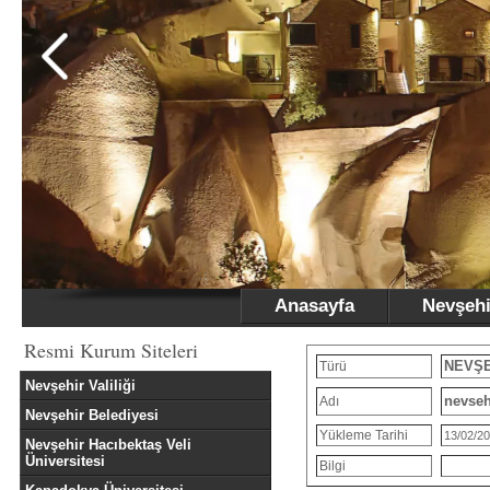
Anasayfa
Nevşehi
Resmi Kurum Siteleri
NEVŞE
Türü
Nevşehir Valiliği
nevseh
Adı
Nevşehir Belediyesi
Yükleme Tarihi
13/02/2
Nevşehir Hacıbektaş Veli
Üniversitesi
Bilgi