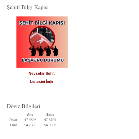
Şehitl Bilgi Kapısı
Nevşehir Şehit
Listesini İndir
Döviz Bilgileri
Alış
Satış
Dolar
47.4896
47.6799
Euro
54.7365
54.9559