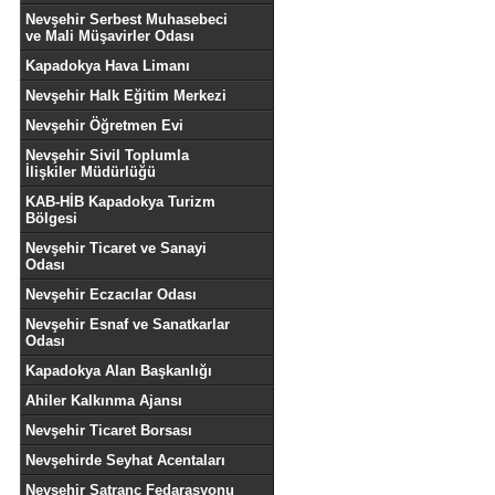
Nevşehir Serbest Muhasebeci
ve Mali Müşavirler Odası
Kapadokya Hava Limanı
Nevşehir Halk Eğitim Merkezi
Nevşehir Öğretmen Evi
Nevşehir Sivil Toplumla
İlişkiler Müdürlüğü
KAB-HİB Kapadokya Turizm
Bölgesi
Nevşehir Ticaret ve Sanayi
Odası
Nevşehir Eczacılar Odası
Nevşehir Esnaf ve Sanatkarlar
Odası
Kapadokya Alan Başkanlığı
Ahiler Kalkınma Ajansı
Nevşehir Ticaret Borsası
Nevşehirde Seyhat Acentaları
Nevşehir Satranç Fedarasyonu