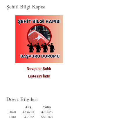
Şehitl Bilgi Kapısı
Nevşehir Şehit
Listesini İndir
Döviz Bilgileri
Alış
Satış
Dolar
47.4723
47.6625
Euro
54.7972
55.0168