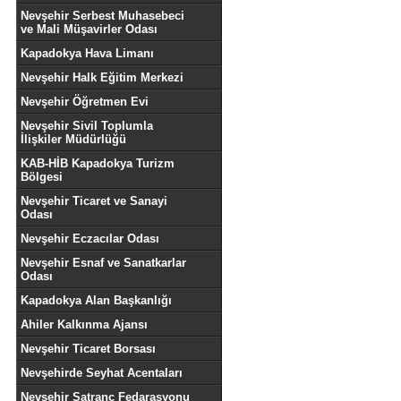
Nevşehir Serbest Muhasebeci
ve Mali Müşavirler Odası
Kapadokya Hava Limanı
Nevşehir Halk Eğitim Merkezi
Nevşehir Öğretmen Evi
Nevşehir Sivil Toplumla
İlişkiler Müdürlüğü
KAB-HİB Kapadokya Turizm
Bölgesi
Nevşehir Ticaret ve Sanayi
Odası
Nevşehir Eczacılar Odası
Nevşehir Esnaf ve Sanatkarlar
Odası
Kapadokya Alan Başkanlığı
Ahiler Kalkınma Ajansı
Nevşehir Ticaret Borsası
Nevşehirde Seyhat Acentaları
Nevşehir Satranç Fedarasyonu