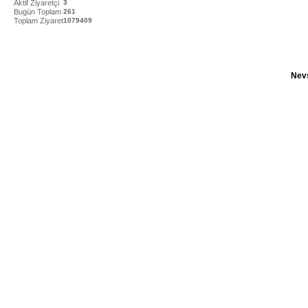
Aktif Ziyaretçi
3
Bugün Toplam
261
Toplam Ziyaret
1079409
Nevş