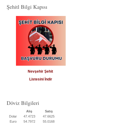
Şehitl Bilgi Kapısı
Nevşehir Şehit
Listesini İndir
Döviz Bilgileri
Alış
Satış
Dolar
47.4723
47.6625
Euro
54.7972
55.0168