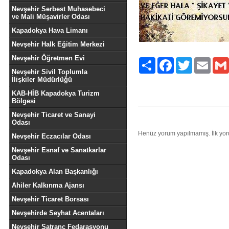
Nevşehir Serbest Muhasebeci
ve Mali Müşavirler Odası
Kapadokya Hava Limanı
Nevşehir Halk Eğitim Merkezi
Nevşehir Öğretmen Evi
Paylaş
Facebook
Twitter
Email
Nevşehir Sivil Toplumla
İlişkiler Müdürlüğü
KAB-HİB Kapadokya Turizm
Bölgesi
Nevşehir Ticaret ve Sanayi
Odası
Henüz yorum yapılmamış. İlk yo
Nevşehir Eczacılar Odası
Nevşehir Esnaf ve Sanatkarlar
Odası
Kapadokya Alan Başkanlığı
Ahiler Kalkınma Ajansı
Nevşehir Ticaret Borsası
Nevşehirde Seyhat Acentaları
Nevşehir Satranç Fedarasyonu