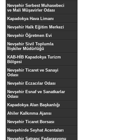
Nevşehir Serbest Muhasebeci
ve Mali Müşavirler Odası
Kapadokya Hava Limanı
Nevşehir Halk Eğitim Merkezi
Nevşehir Öğretmen Evi
Nevşehir Sivil Toplumla
İlişkiler Müdürlüğü
KAB-HİB Kapadokya Turizm
Bölgesi
Nevşehir Ticaret ve Sanayi
Odası
Nevşehir Eczacılar Odası
Nevşehir Esnaf ve Sanatkarlar
Odası
Kapadokya Alan Başkanlığı
Ahiler Kalkınma Ajansı
Nevşehir Ticaret Borsası
Nevşehirde Seyhat Acentaları
Nevşehir Satranç Fedarasyonu