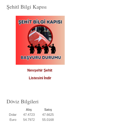
Şehitl Bilgi Kapısı
Nevşehir Şehit
Listesini İndir
Döviz Bilgileri
Alış
Satış
Dolar
47.4723
47.6625
Euro
54.7972
55.0168