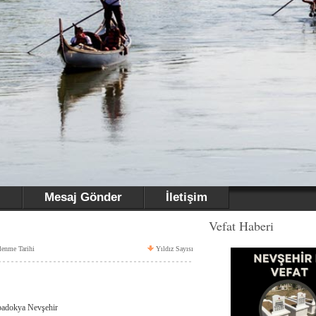
i
Mesaj Gönder
İletişim
Vefat Haberi
lenme Tarihi
Yıldız Sayısı
apadokya Nevşehir