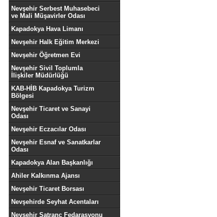
Nevşehir Serbest Muhasebeci
ve Mali Müşavirler Odası
Kapadokya Hava Limanı
Nevşehir Halk Eğitim Merkezi
Nevşehir Öğretmen Evi
Nevşehir Sivil Toplumla
İlişkiler Müdürlüğü
KAB-HİB Kapadokya Turizm
Bölgesi
Nevşehir Ticaret ve Sanayi
Odası
Nevşehir Eczacılar Odası
Nevşehir Esnaf ve Sanatkarlar
Odası
Kapadokya Alan Başkanlığı
Ahiler Kalkınma Ajansı
Nevşehir Ticaret Borsası
Nevşehirde Seyhat Acentaları
Nevşehir Satranç Fedarasyonu