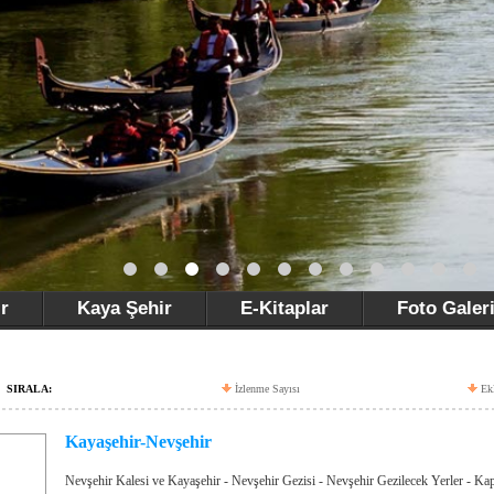
r
Kaya Şehir
E-Kitaplar
Foto Galer
SIRALA:
İzlenme Sayısı
Ek
Kayaşehir-Nevşehir
Nevşehir Kalesi ve Kayaşehir - Nevşehir Gezisi - Nevşehir Gezilecek Yerler - K