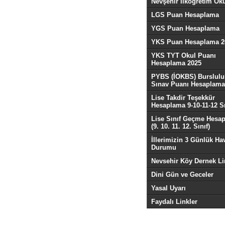
Nevşehir İlköğretim Oku
LGS Puan Hesaplama
YGS Puan Hesaplama
YKS Puan Hesaplama 2
YKS TYT Okul Puanı
Hesaplama 2025
PYBS (İOKBS) Burslulu
Sınav Puanı Hesaplama
Lise Takdir Teşekkür
Hesaplama 9-10-11-12 Sı
Lise Sınıf Geçme Hesa
(9. 10. 11. 12. Sınıf)
İllerimizin 3 Günlük Ha
Durumu
Nevsehir Köy Dernek Li
Dini Gün ve Geceler
Yasal Uyarı
Faydalı Linkler