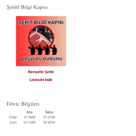
Şehitl Bilgi Kapısı
Nevşehir Şehit
Listesini İndir
Döviz Bilgileri
Alış
Satış
Dolar
47.4896
47.6799
Euro
54.7365
54.9559