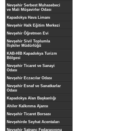
Nevşehir Serbest Muhasebeci
ve Mali Müşavirler Odası
Kapadokya Hava Limanı
Nevşehir Halk Eğitim Merkezi
Nevşehir Öğretmen Evi
Nevşehir Sivil Toplumla
İlişkiler Müdürlüğü
KAB-HİB Kapadokya Turizm
Bölgesi
Nevşehir Ticaret ve Sanayi
Odası
Nevşehir Eczacılar Odası
Nevşehir Esnaf ve Sanatkarlar
Odası
Kapadokya Alan Başkanlığı
Ahiler Kalkınma Ajansı
Nevşehir Ticaret Borsası
Nevşehirde Seyhat Acentaları
Nevşehir Satranç Fedarasyonu