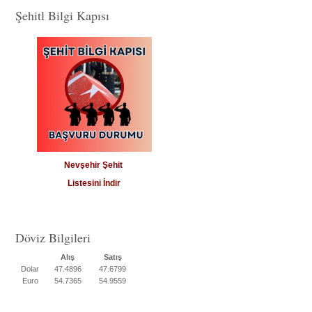
Şehitl Bilgi Kapısı
Nevşehir Şehit
Listesini İndir
Döviz Bilgileri
Alış
Satış
Dolar
47.4896
47.6799
Euro
54.7365
54.9559