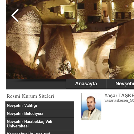
Anasayfa
Nevşehi
Resmi Kurum Siteleri
Yaşar TAŞK
yasartaskesen_5
Nevşehir Valiliği
Nevşehir Belediyesi
Nevşehir Hacıbektaş Veli
Üniversitesi