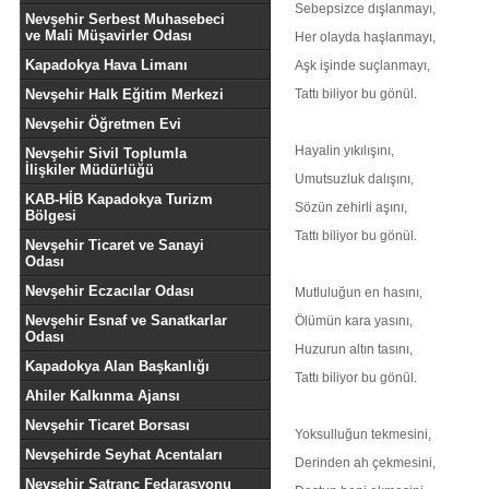
Sebepsizce dışlanmayı,
Nevşehir Serbest Muhasebeci
ve Mali Müşavirler Odası
Her olayda haşlanmayı,
Kapadokya Hava Limanı
Aşk işinde suçlanmayı,
Nevşehir Halk Eğitim Merkezi
Tattı biliyor bu gönül.
Nevşehir Öğretmen Evi
Hayalin yıkılışını,
Nevşehir Sivil Toplumla
İlişkiler Müdürlüğü
Umutsuzluk dalışını,
KAB-HİB Kapadokya Turizm
Sözün zehirli aşını,
Bölgesi
Tattı biliyor bu gönül.
Nevşehir Ticaret ve Sanayi
Odası
Nevşehir Eczacılar Odası
Mutluluğun en hasını,
Nevşehir Esnaf ve Sanatkarlar
Ölümün kara yasını,
Odası
Huzurun altın tasını,
Kapadokya Alan Başkanlığı
Tattı biliyor bu gönül.
Ahiler Kalkınma Ajansı
Nevşehir Ticaret Borsası
Yoksulluğun tekmesini,
Nevşehirde Seyhat Acentaları
Derinden ah çekmesini,
Nevşehir Satranç Fedarasyonu