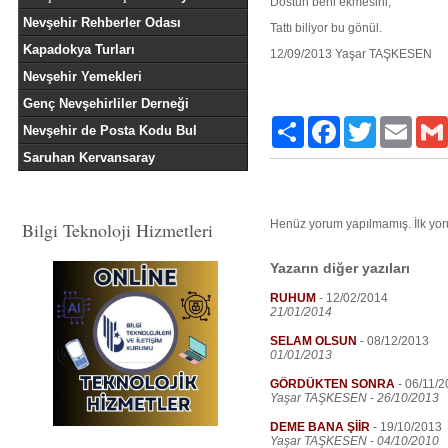
Dostun beni ekmesini,
Nevşehir Rehberler Odası
Tattı biliyor bu gönül.
Kapadokya Turları
12/09/2013 Yaşar TAŞKESEN
Nevşehir Yemekleri
Genç Nevşehirliler Derneği
Paylaş
Facebook
Twitter
Email
Nevşehir de Posta Kodu Bul
Saruhan Kervansaray
Henüz yorum yapılmamış. İlk yo
Bilgi Teknoloji Hizmetleri
Yazarın diğer yazıları
RUHUM
-
12/02/2014
21/01/2014
SELAM OLSUN
-
08/12/2013
01/01/2013
GÖRDÜKTEN SONRA
-
06/11/2
Yaşar TAŞKESEN - 26/10/2013
DEME BANA ŞİİR
-
19/10/2013
Yaşar TAŞKESEN - 04/10/2010