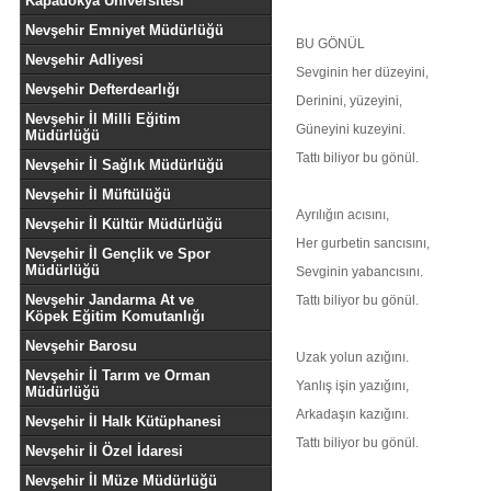
Kapadokya Üniversitesi
Nevşehir Emniyet Müdürlüğü
BU GÖNÜL
Nevşehir Adliyesi
Sevginin her düzeyini,
Nevşehir Defterdearlığı
Derinini, yüzeyini,
Nevşehir İl Milli Eğitim
Güneyini kuzeyini.
Müdürlüğü
Tattı biliyor bu gönül.
Nevşehir İl Sağlık Müdürlüğü
Nevşehir İl Müftülüğü
Ayrılığın acısını,
Nevşehir İl Kültür Müdürlüğü
Her gurbetin sancısını,
Nevşehir İl Gençlik ve Spor
Müdürlüğü
Sevginin yabancısını.
Nevşehir Jandarma At ve
Tattı biliyor bu gönül.
Köpek Eğitim Komutanlığı
Nevşehir Barosu
Uzak yolun azığını.
Nevşehir İl Tarım ve Orman
Yanlış işin yazığını,
Müdürlüğü
Arkadaşın kazığını.
Nevşehir İl Halk Kütüphanesi
Tattı biliyor bu gönül.
Nevşehir İl Özel İdaresi
Nevşehir İl Müze Müdürlüğü