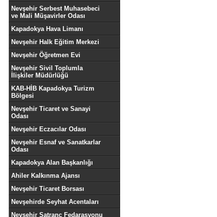
Nevşehir Serbest Muhasebeci
ve Mali Müşavirler Odası
Kapadokya Hava Limanı
Nevşehir Halk Eğitim Merkezi
Nevşehir Öğretmen Evi
Nevşehir Sivil Toplumla
İlişkiler Müdürlüğü
KAB-HİB Kapadokya Turizm
Bölgesi
Nevşehir Ticaret ve Sanayi
Odası
Nevşehir Eczacılar Odası
Nevşehir Esnaf ve Sanatkarlar
Odası
Kapadokya Alan Başkanlığı
Ahiler Kalkınma Ajansı
Nevşehir Ticaret Borsası
Nevşehirde Seyhat Acentaları
Nevşehir Satranç Fedarasyonu