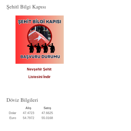
Şehitl Bilgi Kapısı
Nevşehir Şehit
Listesini İndir
Döviz Bilgileri
Alış
Satış
Dolar
47.4723
47.6625
Euro
54.7972
55.0168