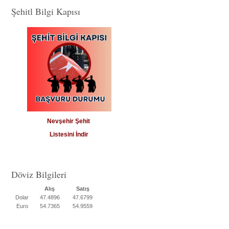
Şehitl Bilgi Kapısı
Nevşehir Şehit
Listesini İndir
Döviz Bilgileri
Alış
Satış
Dolar
47.4896
47.6799
Euro
54.7365
54.9559