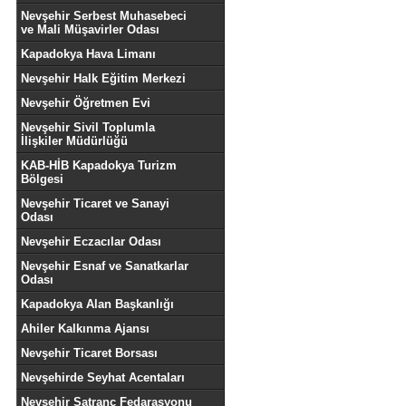
Nevşehir Serbest Muhasebeci
ve Mali Müşavirler Odası
Kapadokya Hava Limanı
Nevşehir Halk Eğitim Merkezi
Nevşehir Öğretmen Evi
Nevşehir Sivil Toplumla
İlişkiler Müdürlüğü
KAB-HİB Kapadokya Turizm
Bölgesi
Nevşehir Ticaret ve Sanayi
Odası
Nevşehir Eczacılar Odası
Nevşehir Esnaf ve Sanatkarlar
Odası
Kapadokya Alan Başkanlığı
Ahiler Kalkınma Ajansı
Nevşehir Ticaret Borsası
Nevşehirde Seyhat Acentaları
Nevşehir Satranç Fedarasyonu