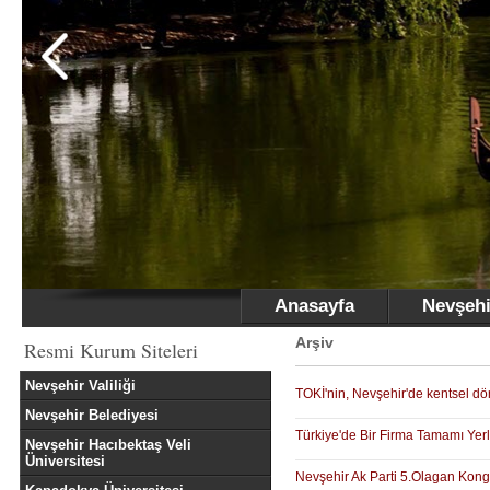
Anasayfa
Nevşehi
Arşiv
Resmi Kurum Siteleri
Nevşehir Valiliği
TOKİ'nin, Nevşehir'de kentsel dön
Nevşehir Belediyesi
Türkiye'de Bir Firma Tamamı Yerl
Nevşehir Hacıbektaş Veli
Üniversitesi
Nevşehir Ak Parti 5.Olagan Kong