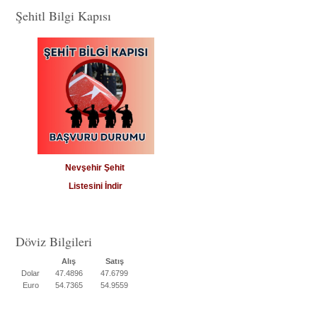
Şehitl Bilgi Kapısı
Nevşehir Şehit
Listesini İndir
Döviz Bilgileri
Alış
Satış
Dolar
47.4896
47.6799
Euro
54.7365
54.9559