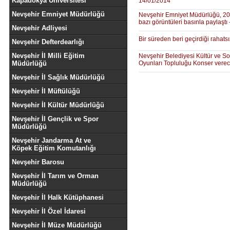
Kapadokya Üniversitesi
14/01/2014
Nevşehir Emniyet Müdürlüğü
Nevşehir Emniyet Müdürlüğü, 201
bazı görüntüleri basınla paylaştı
Nevşehir Adliyesi
Bir süreden beri geçirdiği rahat
Nevşehir Defterdearlığı
Nevşehir İl Milli Eğitim
Nevşehir Belediyesi Kültür ve So
Müdürlüğü
Oyunları Topluluğu Konser verec
Nevşehir İl Sağlık Müdürlüğü
Nevşehir İl Müftülüğü
Nevşehir İl Kültür Müdürlüğü
Nevşehir İl Gençlik ve Spor
Müdürlüğü
Nevşehir Jandarma At ve
Köpek Eğitim Komutanlığı
Nevşehir Barosu
Nevşehir İl Tarım ve Orman
Müdürlüğü
Nevşehir İl Halk Kütüphanesi
Nevşehir İl Özel İdaresi
Nevşehir İl Müze Müdürlüğü