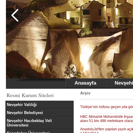
Anasayfa
Nevşehi
Arşiv
Resmi Kurum Siteleri
Nevşehir Valiliği
Türkiye’nin nüfusu geçen yıla gö
Nevşehir Belediyesi
HBC Mimarlık Mühendislik İnşaat 
Nevşehir Hacıbektaş Veli
alanı 51 bin 486 metrekare olarak
Üniversitesi
AnadoluJet'ten yapılan yazılı açı