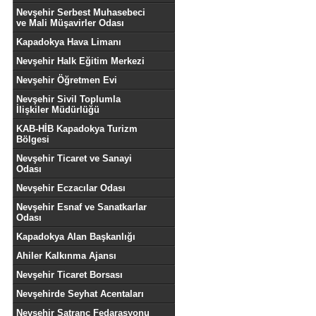
Nevşehir Serbest Muhasebeci
ve Mali Müşavirler Odası
Kapadokya Hava Limanı
Nevşehir Halk Eğitim Merkezi
Nevşehir Öğretmen Evi
Nevşehir Sivil Toplumla
İlişkiler Müdürlüğü
KAB-HİB Kapadokya Turizm
Bölgesi
Nevşehir Ticaret ve Sanayi
Odası
Nevşehir Eczacılar Odası
Nevşehir Esnaf ve Sanatkarlar
Odası
Kapadokya Alan Başkanlığı
Ahiler Kalkınma Ajansı
Nevşehir Ticaret Borsası
Nevşehirde Seyhat Acentaları
Nevşehir Satranç Fedarasyonu