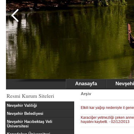
Anasayfa
Nevşehi
Arşiv
Resmi Kurum Siteleri
Nevşehir Valiliği
Etkili kar yağışı nedeniyle il gen
Nevşehir Belediyesi
Karaciğer yetmezliği çeken anne
Nevşehir Hacıbektaş Veli
hayatını kaybetti. - 02/12/2013
Üniversitesi