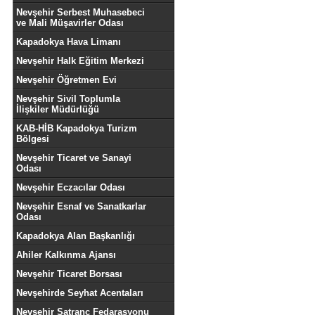
Nevşehir Serbest Muhasebeci
ve Mali Müşavirler Odası
Kapadokya Hava Limanı
Nevşehir Halk Eğitim Merkezi
Nevşehir Öğretmen Evi
Nevşehir Sivil Toplumla
İlişkiler Müdürlüğü
KAB-HİB Kapadokya Turizm
Bölgesi
Nevşehir Ticaret ve Sanayi
Odası
Nevşehir Eczacılar Odası
Nevşehir Esnaf ve Sanatkarlar
Odası
Kapadokya Alan Başkanlığı
Ahiler Kalkınma Ajansı
Nevşehir Ticaret Borsası
Nevşehirde Seyhat Acentaları
Nevşehir Satranç Fedarasyonu