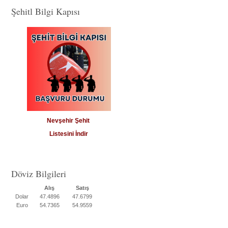
Şehitl Bilgi Kapısı
Nevşehir Şehit
Listesini İndir
Döviz Bilgileri
Alış
Satış
Dolar
47.4896
47.6799
Euro
54.7365
54.9559