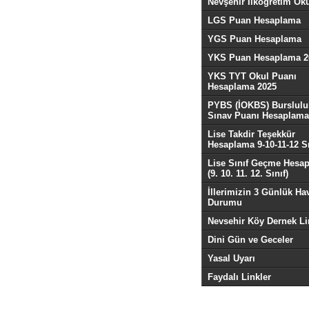
Nevşehir İlköğretim Oku
LGS Puan Hesaplama
YGS Puan Hesaplama
YKS Puan Hesaplama 2
YKS TYT Okul Puanı
Hesaplama 2025
PYBS (İOKBS) Burslulu
Sınav Puanı Hesaplama
Lise Takdir Teşekkür
Hesaplama 9-10-11-12 Sı
Lise Sınıf Geçme Hesa
(9. 10. 11. 12. Sınıf)
İllerimizin 3 Günlük Ha
Durumu
Nevsehir Köy Dernek Li
Dini Gün ve Geceler
Yasal Uyarı
Faydalı Linkler