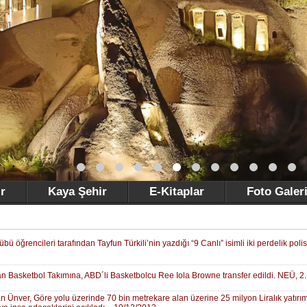
r
Kaya Şehir
E-Kitaplar
Foto Galer
übü öğrencileri tarafından Tayfun Türkili’nin yazdığı “9 Canlı” isimli iki perdelik
an Basketbol Takımına, ABD´li Basketbolcu Ree Iola Browne transfer edildi. NEÜ, 2
Ünver, Göre yolu üzerinde 70 bin metrekare alan üzerine 25 milyon Liralık yatırıml