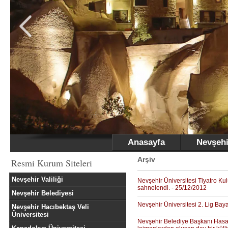
Anasayfa
Nevşehi
Arşiv
Resmi Kurum Siteleri
Nevşehir Valiliği
Nevşehir Üniversitesi Tiyatro Kul
sahnelendi. - 25/12/2012
Nevşehir Belediyesi
Nevşehir Üniversitesi 2. Lig Bay
Nevşehir Hacıbektaş Veli
Üniversitesi
Nevşehir Belediye Başkanı Hasan 