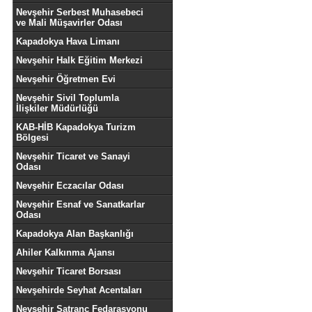
Nevşehir Serbest Muhasebeci
ve Mali Müşavirler Odası
Kapadokya Hava Limanı
Nevşehir Halk Eğitim Merkezi
Nevşehir Öğretmen Evi
Nevşehir Sivil Toplumla
İlişkiler Müdürlüğü
KAB-HİB Kapadokya Turizm
Bölgesi
Nevşehir Ticaret ve Sanayi
Odası
Nevşehir Eczacılar Odası
Nevşehir Esnaf ve Sanatkarlar
Odası
Kapadokya Alan Başkanlığı
Ahiler Kalkınma Ajansı
Nevşehir Ticaret Borsası
Nevşehirde Seyhat Acentaları
Nevşehir Satranç Fedarasyonu