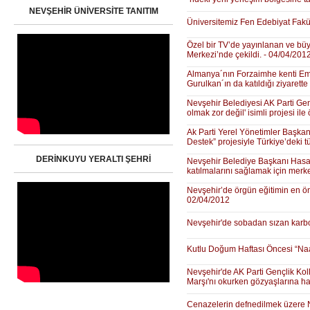
NEVŞEHİR ÜNİVERSİTE TANITIM
Üniversitemiz Fen Edebiyat Fakült
Özel bir TV’de yayınlanan ve büy
Merkezi’nde çekildi. - 04/04/201
Almanya´nın Forzaimhe kenti Emn
Gurulkan´ın da katıldığı ziyarett
Nevşehir Belediyesi AK Parti Gen
olmak zor değil' isimli projesi il
Ak Parti Yerel Yönetimler Başkan
Destek” projesiyle Türkiye’deki t
DERİNKUYU YERALTI ŞEHRİ
Nevşehir Belediye Başkanı Hasan Ü
katılmalarını sağlamak için merke
Nevşehir’de örgün eğitimin en ö
02/04/2012
Nevşehir'de sobadan sızan karbon
Kutlu Doğum Haftası Öncesi “Na
Nevşehir'de AK Parti Gençlik Koll
Marşı'nı okurken gözyaşlarına h
Cenazelerin defnedilmek üzere Ne