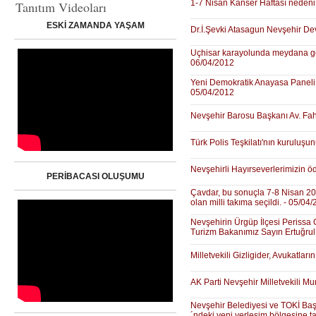
1-7 Nisan Kanser Haftası neden
Tanıtım Videoları
ESKİ ZAMANDA YAŞAM
Dr.İ.Şevki Atasagun Nevşehir De
Uçhisar karayolunda meydana gel
06/04/2012
Yeni Demokratik Anayasa Paneli
05/04/2012
Nevşehir Barosu Başkanı Av. Fahr
Türk Polis Teşkilatı'nın kuruluşun
Nevşehirli Hayırseverlerimizin 
PERİBACASI OLUŞUMU
Çavdar, bu sonuçla 7-8 Nisan 201
olan milli takıma seçildi. - 05/04
Nevşehirin Ürgüp İlçesi Perissa
Turizm Bakanımız Sayın Ertuğrul
Milletvekili Gizligider, Avukatlar
AK Parti Nevşehir Milletvekili Mu
Nevşehir Belediyesi ve TOKİ Başk
´ndeki yeni yerleşim bölgesine taş