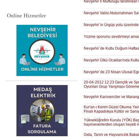
Nevşehir İl Müftülüğü tarafında
Nevşehir Valisi Abdurrahman Savaş
Online Hizmetler
Nevşehir´in Ürgüp yolu üzerinde 
Yüzme sporunu sevdirmeyi amaç ed
Nevşehir´de Kutlu Doğum Haftası 
Nevşehir Ülkü Ocakları'nda Kutl
Nevşehir´de 23 Nisan Ulusal Ege
20-04-2012 12:23 Gençlik ve Spo
Oyunları Grup Yarışması Göreme
Nevşehir Karoserciler ve Marango
Kur'an-ı Kerim Güzel Okuma Yarı
Finali Kapadokya Kültür ve Sanat
Yükseköğretim Kurulu (YÖK) Başka
hayırseverlerden oluşan heyeti 
Gıda, Tarım ve Hayvancılık Bakan