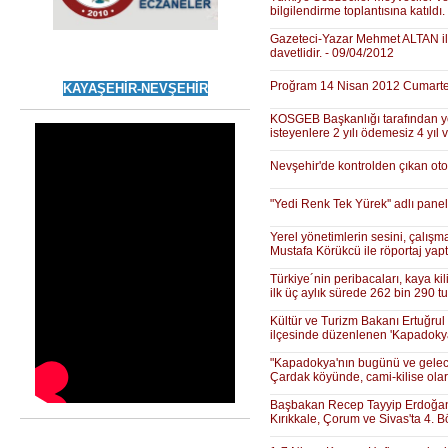
bilgilendirme toplantısına katıldı
Gazeteci-Yazar Mehmet ALTAN ile
davetlidir. - 09/04/2012
Proğram 14 Nisan 2012 Cumartes
KAYAŞEHİR-NEVŞEHİR
KOSGEB Başkanlığı tarafından yeni
isteyenlere 2 yılı ödemesiz 4 yıl
Nevşehir'de kontrolden çıkan oto
"Yedi Renk Tek Yürek'' adlı pane
Yerel yönetimlerin sesini, çalışm
Mustafa Körükcü ile röportaj yapt
Türkiye´nin peribacaları, kaya kili
ilk üç aylık sürede 262 bin 290 tur
Kültür ve Turizm Bakanı Ertuğrul
ilçesinde düzenlenen 'Kapadokya'
"Kapadokya'nın bugünü ve geleceğ
Çardak köyünde, cami-kilise ola
Başbakan Recep Tayyip Erdoğan tar
Kırıkkale, Çorum ve Sivas'ta 4. B