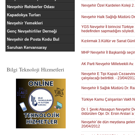
Nevşehir Özel Kardelen Koleji 2.
Nevşehir Rehberler Odası
Kapadokya Turları
Nevşehir Halk Sağlığı Müdürü Dr.
Nevşehir Yemekleri
YGS Nevşehir İl birincisi Türkiy
Genç Nevşehirliler Derneği
hedefinden sapmadığını söyledi.
Nevşehir de Posta Kodu Bul
Kızılırmak 3.Kültür ve Sanat Gü
Saruhan Kervansaray
MHP Nevşehir İl Başkanlığı seçim
AK Parti Nevşehir Milletvekili A
Bilgi Teknoloji Hizmetleri
Nevşehir E Tipi Kapalı Cezaevin
çalışılacağı belirtildi. - 23/04/201
Nevşehir İl Sağlık Müdürü Dr. Ra
Türkiye Kamu Çalışanları Vakfı N
Dr. İ. Şevki Atasagun Nevşehir De
öldürülen Opr. Dr. Ersin Arslan´a 
Nevşehir´de dün meydana gelen fı
20/04/2012