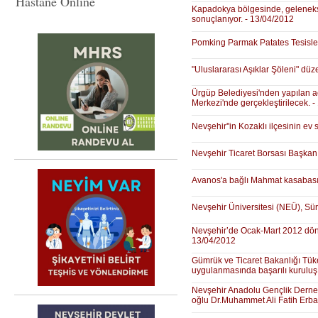
Hastane Online
Kapadokya bölgesinde, geleneksel
sonuçlanıyor. - 13/04/2012
Pomking Parmak Patates Tesisleri 
"Uluslararası Aşıklar Şöleni" dü
Ürgüp Belediyesi'nden yapılan aç
Merkezi'nde gerçekleştirilecek. 
Nevşehir''in Kozaklı ilçesinin ev
Nevşehir Ticaret Borsası Başkanı 
Avanos'a bağlı Mahmat kasabasınd
Nevşehir Üniversitesi (NEÜ), Sü
Nevşehir’de Ocak-Mart 2012 dönem
13/04/2012
Gümrük ve Ticaret Bakanlığı Tük
uygulanmasında başarılı kuruluş
Nevşehir Anadolu Gençlik Derneği
oğlu Dr.Muhammet Ali Fatih Erbak