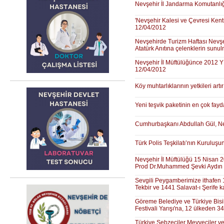
Nevşehir İl Jandarma Komutanlığı
'Nevşehir Kalesi ve Çevresi Kents
12/04/2012
Nevşehirde Turizm Haftası Nevşe
Atatürk Anıtına çelenklerin sunul
Nevşehir İl Müftülüğünce 2012 Y
12/04/2012
Köy muhtarlıklarının yetkileri artı
Yeni teşvik paketinin en çok faydal
Cumhurbaşkanı Abdullah Gül, Nev
Türk Polis Teşkilatı’nın Kuruluşu
Nevşehir İl Müftülüğü 15 Nisan 
Prod Dr.Muhammed Şevki Aydın ve
Sevgili Peygamberimize ithafen 1
Tekbir ve 1441 Salavat-ı Şerife 
Göreme Belediye ve Türkiye Bisik
Festivali Yarışı'na, 12 ülkeden 3
Türkiye Sebzeciler Meyveciler v