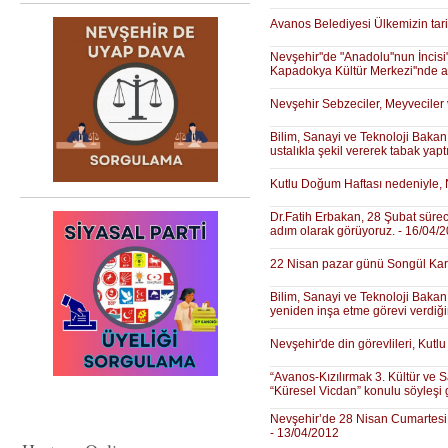
Avanos Belediyesi Ülkemizin tarih
Nevşehir''de "Anadolu''nun İncis
Kapadokya Kültür Merkezi''nde a
Nevşehir Sebzeciler, Meyveciler 
Bilim, Sanayi ve Teknoloji Bakan
ustalıkla şekil vererek tabak yapt
Kutlu Doğum Haftası nedeniyle, N
Dr.Fatih Erbakan, 28 Şubat süreci 
adım olarak görüyoruz. - 16/04/
22 Nisan pazar günü Songül Karl
Bilim, Sanayi ve Teknoloji Bakanı 
yeniden inşa etme görevi verdiği
Nevşehir'de din görevlileri, Kutl
“Avanos-Kızılırmak 3. Kültür ve 
“Küresel Vicdan” konulu söyleşi g
Nevşehir’de 28 Nisan Cumartesi gü
- 13/04/2012