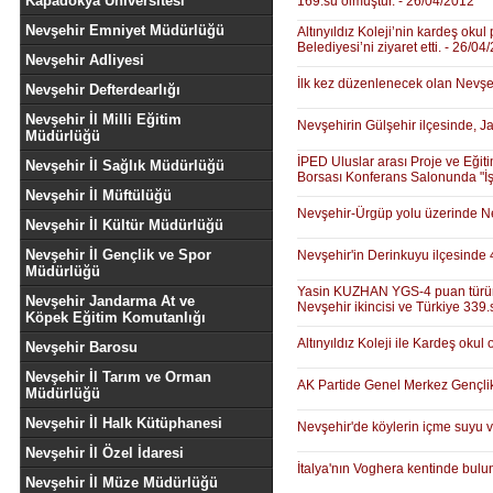
Kapadokya Üniversitesi
169.su olmuştur. - 26/04/2012
Nevşehir Emniyet Müdürlüğü
Altınyıldız Koleji’nin kardeş okul 
Belediyesi’ni ziyaret etti. - 26/04
Nevşehir Adliyesi
İlk kez düzenlenecek olan Nevşeh
Nevşehir Defterdearlığı
Nevşehir İl Milli Eğitim
Nevşehirin Gülşehir ilçesinde, Ja
Müdürlüğü
İPED Uluslar arası Proje ve Eğ
Nevşehir İl Sağlık Müdürlüğü
Borsası Konferans Salonunda "İşle
Nevşehir İl Müftülüğü
Nevşehir-Ürgüp yolu üzerinde Nev
Nevşehir İl Kültür Müdürlüğü
Nevşehir İl Gençlik ve Spor
Nevşehir'in Derinkuyu ilçesinde 4 
Müdürlüğü
Yasin KUZHAN YGS-4 puan türünd
Nevşehir Jandarma At ve
Nevşehir ikincisi ve Türkiye 339.
Köpek Eğitim Komutanlığı
Altınyıldız Koleji ile Kardeş okul
Nevşehir Barosu
Nevşehir İl Tarım ve Orman
AK Partide Genel Merkez Gençlik
Müdürlüğü
Nevşehir İl Halk Kütüphanesi
Nevşehir'de köylerin içme suyu v
Nevşehir İl Özel İdaresi
İtalya'nın Voghera kentinde bulun
Nevşehir İl Müze Müdürlüğü