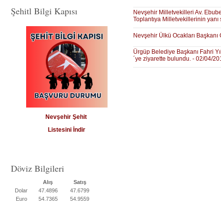
Şehitl Bilgi Kapısı
Nevşehir Milletvekilleri Av. Ebube
Toplantıya Milletvekillerinin yanı
Nevşehir Ülkü Ocakları Başkanı O
Ürgüp Belediye Başkanı Fahri Yıl
´ye ziyarette bulundu. - 02/04/2
Nevşehir Şehit
Listesini İndir
Döviz Bilgileri
Alış
Satış
Dolar
47.4896
47.6799
Euro
54.7365
54.9559