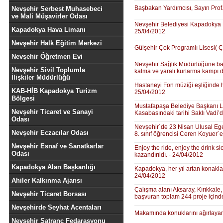
Başbakan Yardımcısı, Sayın Prof.
Nevşehir Serbest Muhasebeci
ve Mali Müşavirler Odası
Nevşehir Belediyesi Kapadokya Eğ
Kapadokya Hava Limanı
25/04/2012
Nevşehir Halk Eğitim Merkezi
Gülşehir Çok Programlı Lisesi( Ç
Nevşehir Öğretmen Evi
Nevşehir Sağlık Müdürlüğüne ba
Nevşehir Sivil Toplumla
kalma ve yaralı kurtarma kampı 
İlişkiler Müdürlüğü
Hastaneyi Fon müziği eşliğinde 
KAB-HİB Kapadokya Turizm
25/04/2012
Bölgesi
Mustafapaşa Belediye Başkanı Lev
Nevşehir Ticaret ve Sanayi
Kasabasındaki tarihi Saklı Vadi’d
Odası
Nevşehir´de 23 Nisan Ulusal Eg
Nevşehir Eczacılar Odası
8. sınıf öğrencisi Ceren Koyuer´e
Nevşehir Esnaf ve Sanatkarlar
Enjoy the ride, enjoy the drink s
Odası
kazandırıldı. - 24/04/2012
Kapadokya Alan Başkanlığı
Kapadokya, her yıl artan konaklam
24/04/2012
Ahiler Kalkınma Ajansı
Çalışma alanı Aksaray, Kırıkkale
Nevşehir Ticaret Borsası
başvuran toplam 244 proje içinde
Nevşehirde Seyhat Acentaları
Makamında konuklarını ağırlayan 
Nevşehir Satranç Fedarasyonu