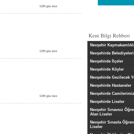
5289 gün önce
Kent Bilgi Rehberi
Nevşehir Kaymakamlıkl
5289 gün önce
Nevşehirde Belediyeleri
Nevşehirde İlçeler
Nevşehirde Köyler
Nevşehirde Gezilecek Y
Nevşehirde Hastaneler
Nevşehirde Camilerimi
5289 gün önce
Nevşehirde Liseler
Nevşehir Sınavsız Öğre
Alan Liseler
Nevşehir Sınavla Öğren
Liseler