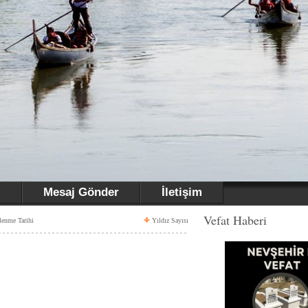
i
Mesaj Gönder
İletişim
Vefat Haberi
lenme Tarihi
Yıldız Sayısı