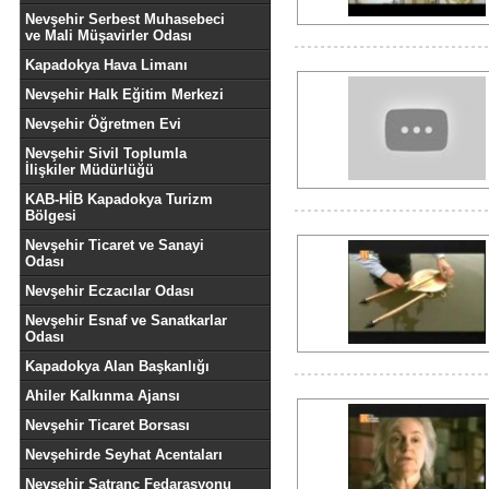
Nevşehir Serbest Muhasebeci
ve Mali Müşavirler Odası
Kapadokya Hava Limanı
Nevşehir Halk Eğitim Merkezi
Nevşehir Öğretmen Evi
Nevşehir Sivil Toplumla
İlişkiler Müdürlüğü
KAB-HİB Kapadokya Turizm
Bölgesi
Nevşehir Ticaret ve Sanayi
Odası
Nevşehir Eczacılar Odası
Nevşehir Esnaf ve Sanatkarlar
Odası
Kapadokya Alan Başkanlığı
Ahiler Kalkınma Ajansı
Nevşehir Ticaret Borsası
Nevşehirde Seyhat Acentaları
Nevşehir Satranç Fedarasyonu