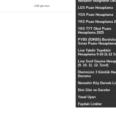
Nevşehir İlköğretim Oku
5289 gün önce
LGS Puan Hesaplama
YGS Puan Hesaplama
YKS Puan Hesaplama 2
YKS TYT Okul Puanı
Hesaplama 2025
PYBS (İOKBS) Burslulu
Sınav Puanı Hesaplama
Lise Takdir Teşekkür
Hesaplama 9-10-11-12 Sı
Lise Sınıf Geçme Hesa
(9. 10. 11. 12. Sınıf)
İllerimizin 3 Günlük Ha
Durumu
Nevsehir Köy Dernek Li
Dini Gün ve Geceler
Yasal Uyarı
Faydalı Linkler