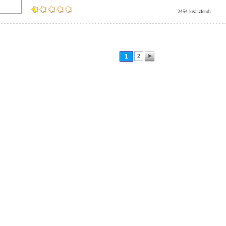
2454 kez izlendi
1
2