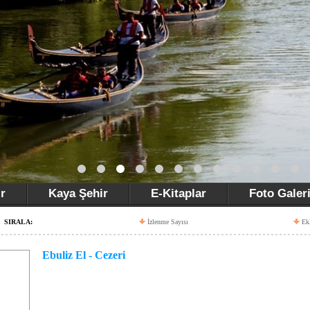
r
Kaya Şehir
E-Kitaplar
Foto Galer
SIRALA:
İzlenme Sayısı
Ek
Ebuliz El - Cezeri