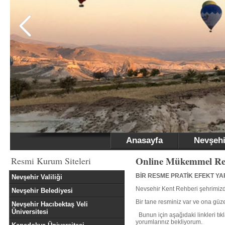
Anasayfa
Nevşehi
Online Mükemmel Re
Resmi Kurum Siteleri
BİR RESME PRATİK EFEKT YA
Nevşehir Valiliği
Nevsehir Kent Rehberi şehrimizde
Nevşehir Belediyesi
Bir tane resminiz var ve ona güze
Nevşehir Hacıbektaş Veli
Üniversitesi
Bunun için aşağıdaki linkleri tı
yorumlarınız bekliyorum.