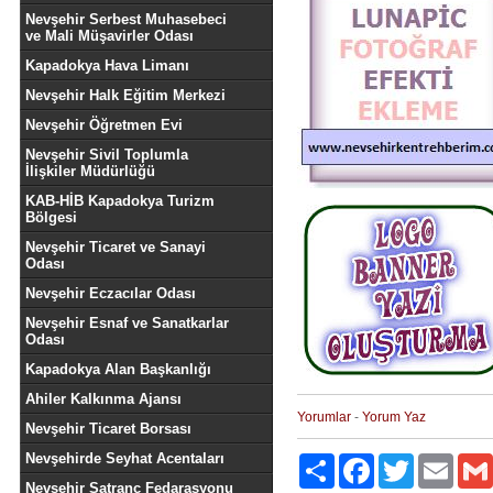
Nevşehir Serbest Muhasebeci
ve Mali Müşavirler Odası
Kapadokya Hava Limanı
Nevşehir Halk Eğitim Merkezi
Nevşehir Öğretmen Evi
Nevşehir Sivil Toplumla
İlişkiler Müdürlüğü
KAB-HİB Kapadokya Turizm
Bölgesi
Nevşehir Ticaret ve Sanayi
Odası
Nevşehir Eczacılar Odası
Nevşehir Esnaf ve Sanatkarlar
Odası
Kapadokya Alan Başkanlığı
Ahiler Kalkınma Ajansı
Yorumlar
-
Yorum Yaz
Nevşehir Ticaret Borsası
Nevşehirde Seyhat Acentaları
Paylaş
Facebook
Twitter
Email
Nevşehir Satranç Fedarasyonu