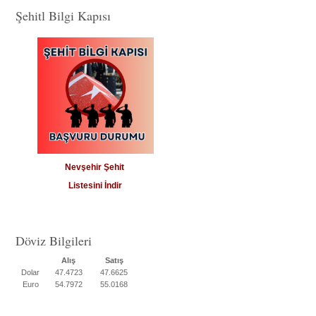
Şehitl Bilgi Kapısı
Nevşehir Şehit
Listesini İndir
Döviz Bilgileri
Alış
Satış
Dolar
47.4723
47.6625
Euro
54.7972
55.0168