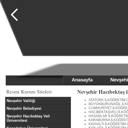
Anasayfa
Nevşehi
Nevşehir Hacıbektaş i
Resmi Kurum Siteleri
ATATÜRK İLKÖĞRETİM 
Nevşehir Valiliği
BÜYÜKBURUNAĞIL İLK
CUMHURİYET İLKÖĞRE
Nevşehir Belediyesi
HACIBEKTAŞVELİ İLKÖ
Nevşehir Hacıbektaş Veli
HASANLAR İLKÖĞRETİ
KARABURNA İLKÖĞRET
Üniversitesi
KAYAALTI İLKÖĞRETİM