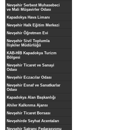
Nevşehir Serbest Muhasebeci
ve Mali Müşavirler Odası
Kapadokya Hava Limanı
Nevşehir Halk Eğitim Merkezi
Nevşehir Öğretmen Evi
Nevşehir Sivil Toplumla
İlişkiler Müdürlüğü
KAB-HİB Kapadokya Turizm
Bölgesi
Nevşehir Ticaret ve Sanayi
Odası
Nevşehir Eczacılar Odası
Nevşehir Esnaf ve Sanatkarlar
Odası
Kapadokya Alan Başkanlığı
Ahiler Kalkınma Ajansı
Nevşehir Ticaret Borsası
Nevşehirde Seyhat Acentaları
Nevşehir Satranç Fedarasyonu