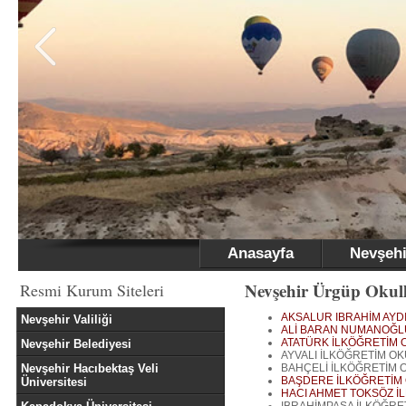
Anasayfa
Nevşehi
Nevşehir Ürgüp Okull
Resmi Kurum Siteleri
AKSALUR IBRAHİM AYD
Nevşehir Valiliği
ALİ BARAN NUMANOĞL
ATATÜRK İLKÖĞRETİM 
Nevşehir Belediyesi
AYVALI İLKÖĞRETİM O
Nevşehir Hacıbektaş Veli
BAHÇELİ İLKÖĞRETİM 
BAŞDERE İLKÖĞRETİM
Üniversitesi
HACI AHMET TOKSÖZ İ