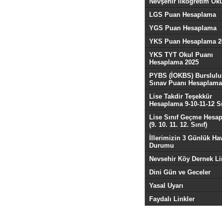
Nevşehir İlköğretim Oku
LGS Puan Hesaplama
YGS Puan Hesaplama
YKS Puan Hesaplama 2
YKS TYT Okul Puanı
Hesaplama 2025
PYBS (İOKBS) Burslulu
Sınav Puanı Hesaplama
Lise Takdir Teşekkür
Hesaplama 9-10-11-12 Sı
Lise Sınıf Geçme Hesa
(9. 10. 11. 12. Sınıf)
İllerimizin 3 Günlük Ha
Durumu
Nevsehir Köy Dernek Li
Dini Gün ve Geceler
Yasal Uyarı
Faydalı Linkler