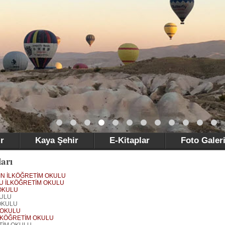
r
Kaya Şehir
E-Kitaplar
Foto Galer
arı
IN İLKÖĞRETİM OKULU
U İLKÖĞRETİM OKULU
OKULU
KULU
OKULU
 OKULU
LKÖĞRETİM OKULU