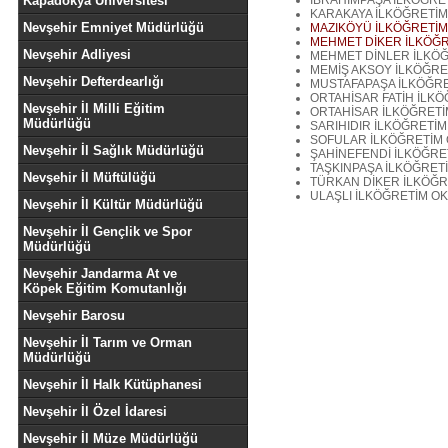
Kapadokya Üniversitesi
IBRAHİMPAŞA İLKÖĞRE
KARAKAYA İLKÖĞRETİ
Nevşehir Emniyet Müdürlüğü
MAZIKÖYÜ İLKÖĞRETİ
MEHMET DİKER İLKÖĞ
Nevşehir Adliyesi
MEHMET DİNLER İLKÖ
MEMİŞ AKSOY İLKÖĞRE
Nevşehir Defterdearlığı
MUSTAFAPAŞA İLKÖĞR
ORTAHİSAR FATİH İLK
Nevşehir İl Milli Eğitim
ORTAHİSAR İLKÖĞRET
Müdürlüğü
SARIHIDIR İLKÖĞRETİ
SOFULAR İLKÖĞRETİM
Nevşehir İl Sağlık Müdürlüğü
ŞAHİNEFENDİ İLKÖĞRE
TAŞKINPAŞA İLKÖĞRET
Nevşehir İl Müftülüğü
TÜRKAN DİKER İLKÖĞ
ULAŞLI İLKÖĞRETİM O
Nevşehir İl Kültür Müdürlüğü
Nevşehir İl Gençlik ve Spor
Müdürlüğü
Nevşehir Jandarma At ve
Köpek Eğitim Komutanlığı
Nevşehir Barosu
Nevşehir İl Tarım ve Orman
Müdürlüğü
Nevşehir İl Halk Kütüphanesi
Nevşehir İl Özel İdaresi
Nevşehir İl Müze Müdürlüğü