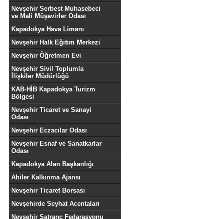
Nevşehir Serbest Muhasebeci
ve Mali Müşavirler Odası
Kapadokya Hava Limanı
Nevşehir Halk Eğitim Merkezi
Nevşehir Öğretmen Evi
Nevşehir Sivil Toplumla
İlişkiler Müdürlüğü
KAB-HİB Kapadokya Turizm
Bölgesi
Nevşehir Ticaret ve Sanayi
Odası
Nevşehir Eczacılar Odası
Nevşehir Esnaf ve Sanatkarlar
Odası
Kapadokya Alan Başkanlığı
Ahiler Kalkınma Ajansı
Nevşehir Ticaret Borsası
Nevşehirde Seyhat Acentaları
Nevşehir Satranç Fedarasyonu