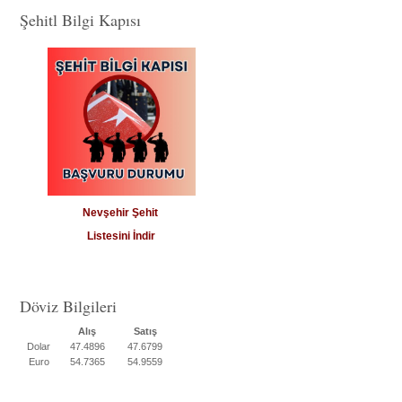
Şehitl Bilgi Kapısı
Nevşehir Şehit
Listesini İndir
Döviz Bilgileri
Alış
Satış
Dolar
47.4896
47.6799
Euro
54.7365
54.9559