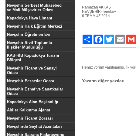
Nevşehir Serbest Muhasebeci
Ramazan AKKAŞ
ve Mali Müşavirler Odası
NEVŞEHİR-Tepeköy
6 TEMMUZ 2014
Kapadokya Hava Limanı
Nevşehir Halk Eğitim Merkezi
Nevşehir Öğretmen Evi
Paylaş
Facebook
Twitter
Email
Nevşehir Sivil Toplumla
İlişkiler Müdürlüğü
KAB-HİB Kapadokya Turizm
Bölgesi
Henüz yorum yapılmamış. İlk yo
Nevşehir Ticaret ve Sanayi
Odası
Yazarın diğer yazıları
Nevşehir Eczacılar Odası
Nevşehir Esnaf ve Sanatkarlar
Odası
Kapadokya Alan Başkanlığı
Ahiler Kalkınma Ajansı
Nevşehir Ticaret Borsası
Nevşehirde Seyhat Acentaları
Nevşehir Satranç Fedarasyonu