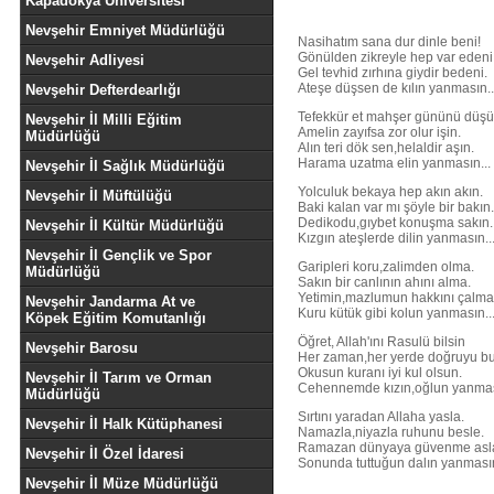
Kapadokya Üniversitesi
Nevşehir Emniyet Müdürlüğü
Nasihatım sana dur dinle beni!
Gönülden zikreyle hep var edeni
Nevşehir Adliyesi
Gel tevhid zırhına giydir bedeni.
Ateşe düşsen de kılın yanmasın..
Nevşehir Defterdearlığı
Tefekkür et mahşer gününü düşü
Nevşehir İl Milli Eğitim
Amelin zayıfsa zor olur işin.
Müdürlüğü
Alın teri dök sen,helaldir aşın.
Harama uzatma elin yanmasın...
Nevşehir İl Sağlık Müdürlüğü
Yolculuk bekaya hep akın akın.
Nevşehir İl Müftülüğü
Baki kalan var mı şöyle bir bakın.
Dedikodu,gıybet konuşma sakın.
Nevşehir İl Kültür Müdürlüğü
Kızgın ateşlerde dilin yanmasın..
Nevşehir İl Gençlik ve Spor
Garipleri koru,zalimden olma.
Müdürlüğü
Sakın bir canlının ahını alma.
Yetimin,mazlumun hakkını çalma
Nevşehir Jandarma At ve
Kuru kütük gibi kolun yanmasın..
Köpek Eğitim Komutanlığı
Öğret, Allah'ını Rasulü bilsin
Nevşehir Barosu
Her zaman,her yerde doğruyu bu
Okusun kuranı iyi kul olsun.
Nevşehir İl Tarım ve Orman
Cehennemde kızın,oğlun yanmas
Müdürlüğü
Sırtını yaradan Allaha yasla.
Nevşehir İl Halk Kütüphanesi
Namazla,niyazla ruhunu besle.
Ramazan dünyaya güvenme asl
Nevşehir İl Özel İdaresi
Sonunda tuttuğun dalın yanmasın
Nevşehir İl Müze Müdürlüğü